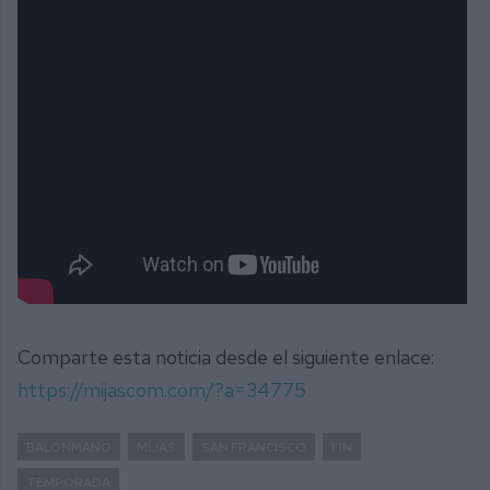
Comparte esta noticia desde el siguiente enlace:
https://mijascom.com/?a=34775
BALONMANO
MIJAS
SAN FRANCISCO
FIN
TEMPORADA