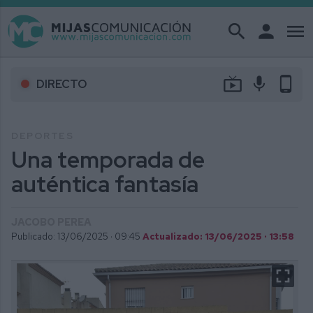
search
person
menu
live_tv
mic
phone_android
DIRECTO
DEPORTES
Una temporada de
auténtica fantasía
JACOBO PEREA
Publicado: 13/06/2025 ·
09:45
Actualizado: 13/06/2025 · 13:58