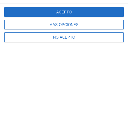
ACEPTO
MÁS OPCIONES
NO ACEPTO
Suscríbete a nuestro boletín
Recibe la actualidad de Mijas en tu correo
electrónico