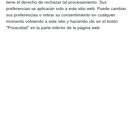
DEPORTES
tiene el derecho de rechazar tal procesamiento. Sus
preferencias se aplicarán solo a este sitio web. Puede cambiar
El Gestoría Bravo cumple en su
sus preferencias o retirar su consentimiento en cualquier
último partido en casa ante el
momento volviendo a este sitio y haciendo clic en el botón
Alcobendas (37-34)
"Privacidad" en la parte inferior de la página web.
DEPORTES
El One Eden encarrila la
permanencia tras ganar al
Algeciras (27-26)
ACTUALIDAD
El One Eden Balonmano Mijas de
1ª nacional, muy cerca de la
permanencia
DEPORTES
El Parque Comercial Miramar
renueva su patrocinio con el