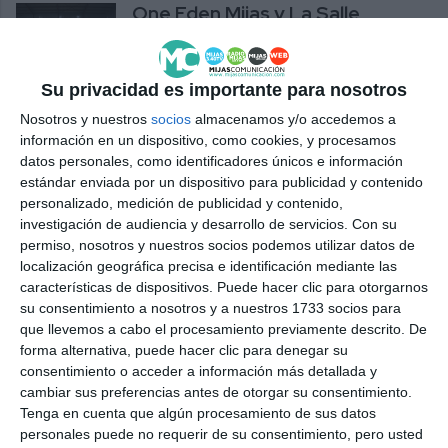
One Eden Mijas y La Salle
ofrecen un bonito duelo para
cerrar la temporada (31-31)
DEPORTES
Su privacidad es importante para nosotros
Nosotros y nuestros
socios
almacenamos y/o accedemos a
Impulso económico al
información en un dispositivo, como cookies, y procesamos
balonmano mijeño para afrontar
datos personales, como identificadores únicos e información
los Campeonatos de España
estándar enviada por un dispositivo para publicidad y contenido
personalizado, medición de publicidad y contenido,
DEPORTES
investigación de audiencia y desarrollo de servicios.
Con su
permiso, nosotros y nuestros socios podemos utilizar datos de
Jornada de convivencia del
localización geográfica precisa e identificación mediante las
Balonmano Mijas el sábado 25
características de dispositivos. Puede hacer clic para otorgarnos
de abril
su consentimiento a nosotros y a nuestros 1733 socios para
DEPORTES
que llevemos a cabo el procesamiento previamente descrito. De
forma alternativa, puede hacer clic para denegar su
consentimiento o acceder a información más detallada y
Éxito del Balonmano San
cambiar sus preferencias antes de otorgar su consentimiento.
Francisco de Asís Mijas juvenil
Tenga en cuenta que algún procesamiento de sus datos
femenino e infantil masculino
personales puede no requerir de su consentimiento, pero usted