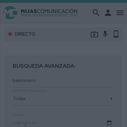
search
person
menu
live_tv
mic
phone_android
DIRECTO
BÚSQUEDA AVANZADA:
Selección de sección
▼
Desde