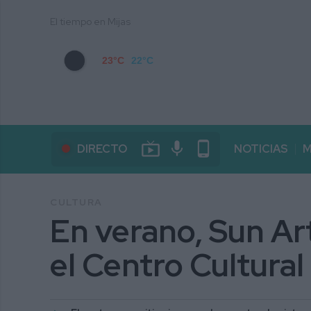
El tiempo en Mijas
23°C
22°C
live_tv
mic
phone_android
DIRECTO
NOTICIAS
M
CULTURA
En verano, Sun Ar
el Centro Cultural