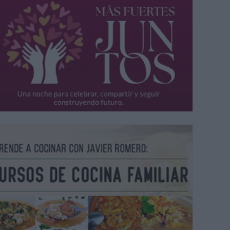
tistas Alejandra y Alicia Natale junto a la concejala de Cultura, Verónica
tamento, Francisco Gutiérrez.
BEATRIZ MARTÍN