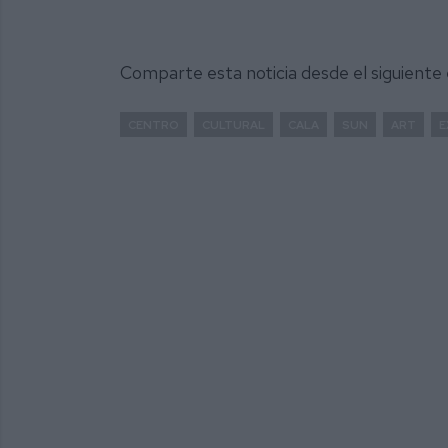
Comparte esta noticia desde el siguiente
CENTRO
CULTURAL
CALA
SUN
ART
E