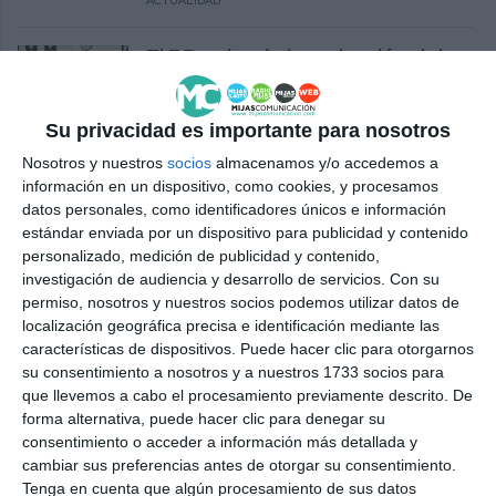
ACTUALIDAD
El PP aplaude la reducción del
periodo medio de pago a
proveedores a 43 días
Su privacidad es importante para nosotros
PP
Nosotros y nuestros
socios
almacenamos y/o accedemos a
información en un dispositivo, como cookies, y procesamos
El coleccionismo demuestra su
datos personales, como identificadores únicos e información
lado más solidario con una
estándar enviada por un dispositivo para publicidad y contenido
donación a Sembrando
personalizado, medición de publicidad y contenido,
Sonrisas
investigación de audiencia y desarrollo de servicios.
Con su
NOTICIAS
permiso, nosotros y nuestros socios podemos utilizar datos de
localización geográfica precisa e identificación mediante las
La mijeña Marta Ortega, 4ª en la
características de dispositivos. Puede hacer clic para otorgarnos
Copa de España de baloncesto
su consentimiento a nosotros y a nuestros 1733 socios para
3x3
que llevemos a cabo el procesamiento previamente descrito. De
forma alternativa, puede hacer clic para denegar su
DEPORTES
consentimiento o acceder a información más detallada y
cambiar sus preferencias antes de otorgar su consentimiento.
Mozart, Beethoven y Chopin
Tenga en cuenta que algún procesamiento de sus datos