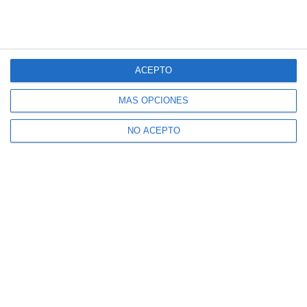
ACEPTO
MÁS OPCIONES
NO ACEPTO
Suscríbete a nuestro boletín
Recibe la actualidad de Mijas en tu correo