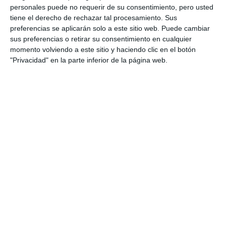
para despedir el VII Festival
personales puede no requerir de su consentimiento, pero usted
Internacional de Piano de
tiene el derecho de rechazar tal procesamiento. Sus
Málaga
preferencias se aplicarán solo a este sitio web. Puede cambiar
sus preferencias o retirar su consentimiento en cualquier
ACTUALIDAD
momento volviendo a este sitio y haciendo clic en el botón
"Privacidad" en la parte inferior de la página web.
Arte y metal se unen en la nueva
exposición de Daaf Zwiers en el
centro cultural caleño
CULTURA
Más de 900 deportistas
participan en los torneos de
fútbol y tenis de la Feria de La
Cala
DEPORTES
La asociación MIDE participa en
la Asamblea Educativa Andaluza
en defensa de lo público