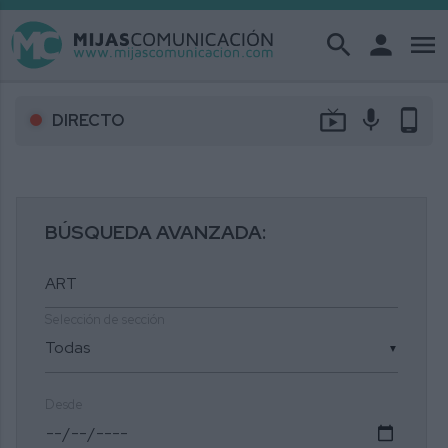
search
person
menu
live_tv
mic
phone_android
DIRECTO
BÚSQUEDA AVANZADA:
Selección de sección
▼
Desde