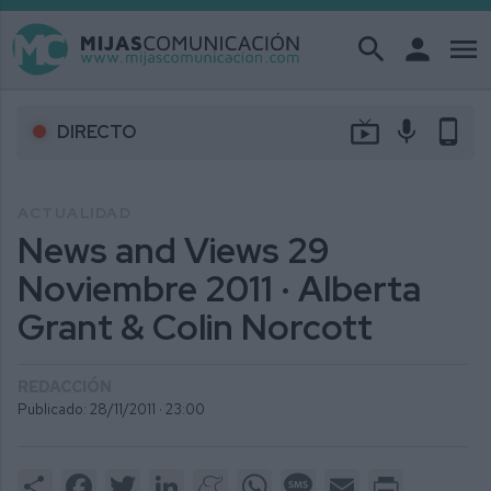
search
person
menu
live_tv
mic
phone_android
DIRECTO
ACTUALIDAD
News and Views 29
Noviembre 2011 · Alberta
Grant & Colin Norcott
REDACCIÓN
Publicado: 28/11/2011 ·
23:00
Share
Facebook
Twitter
LinkedIn
Meneame
WhatsApp
Message
Email
Print