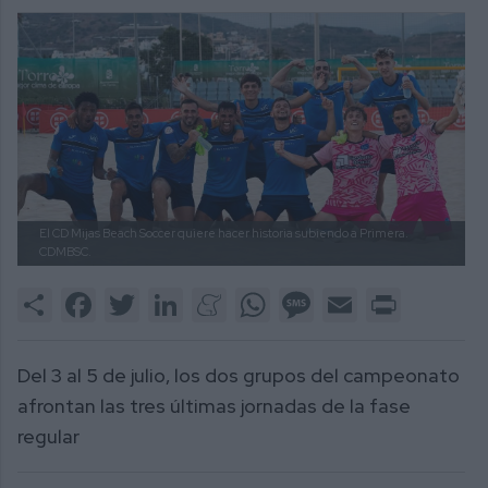
El CD Mijas Beach Soccer quiere hacer historia subiendo a Primera.
CDMBSC.
Share
Facebook
Twitter
LinkedIn
Meneame
WhatsApp
Message
Email
Print
Del 3 al 5 de julio, los dos grupos del campeonato
afrontan las tres últimas jornadas de la fase
regular