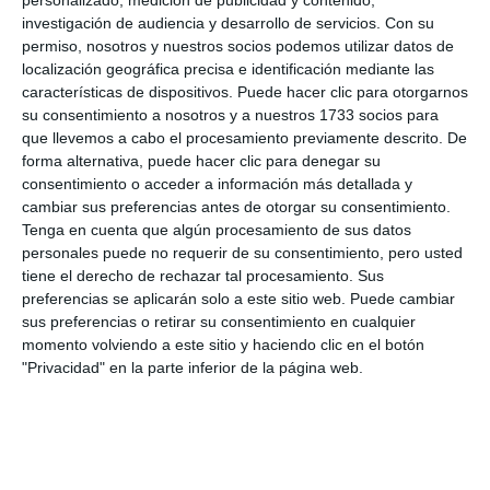
investigación de audiencia y desarrollo de servicios.
Con su
permiso, nosotros y nuestros socios podemos utilizar datos de
localización geográfica precisa e identificación mediante las
características de dispositivos. Puede hacer clic para otorgarnos
su consentimiento a nosotros y a nuestros 1733 socios para
que llevemos a cabo el procesamiento previamente descrito. De
forma alternativa, puede hacer clic para denegar su
consentimiento o acceder a información más detallada y
Thales Alves, máximo goleador de Segunda División.
cambiar sus preferencias antes de otorgar su consentimiento.
CDMBSC.
Tenga en cuenta que algún procesamiento de sus datos
personales puede no requerir de su consentimiento, pero usted
tiene el derecho de rechazar tal procesamiento. Sus
preferencias se aplicarán solo a este sitio web. Puede cambiar
sus preferencias o retirar su consentimiento en cualquier
momento volviendo a este sitio y haciendo clic en el botón
"Privacidad" en la parte inferior de la página web.
Comparte esta noticia desde el siguiente enlace:
https://mijascom.com/?a=38675
MIJAS
BEACH
SOCCER
FÚTBOL
PLAYA