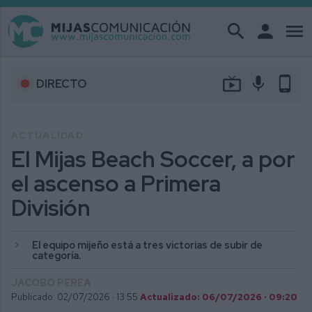
search
person
menu
live_tv
mic
phone_android
DIRECTO
ACTUALIDAD
El Mijas Beach Soccer, a por
el ascenso a Primera
División
El equipo mijeño está a tres victorias de subir de
categoría.
JACOBO PEREA
Publicado: 02/07/2026 ·
13:55
Actualizado: 06/07/2026 · 09:20