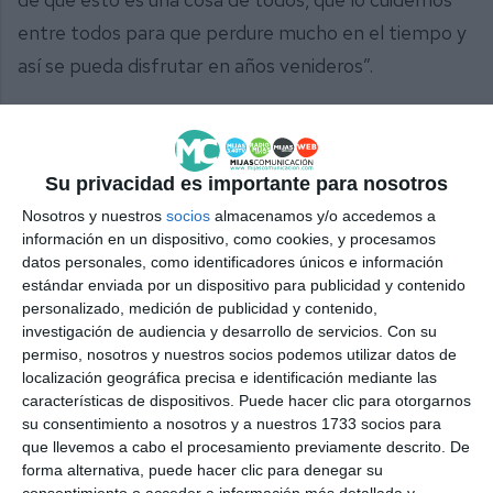
entre todos para que perdure mucho en el tiempo y
así se pueda disfrutar en años venideros”.
Esta es la segunda instalación con estas
características del municipio tras el parque del agua
situado en Las Cañadas, que
abrió al público esta
Su privacidad es importante para nosotros
misma semana
.
Nosotros y nuestros
socios
almacenamos y/o accedemos a
información en un dispositivo, como cookies, y procesamos
datos personales, como identificadores únicos e información
Comparte esta noticia desde el siguiente enlace:
estándar enviada por un dispositivo para publicidad y contenido
https://mijascom.com/?a=38443
personalizado, medición de publicidad y contenido,
investigación de audiencia y desarrollo de servicios.
Con su
permiso, nosotros y nuestros socios podemos utilizar datos de
PARQUE
AGUA
MIJAS
GRAN PARQUE
SPLASH PARK
localización geográfica precisa e identificación mediante las
características de dispositivos. Puede hacer clic para otorgarnos
su consentimiento a nosotros y a nuestros 1733 socios para
que llevemos a cabo el procesamiento previamente descrito. De
forma alternativa, puede hacer clic para denegar su