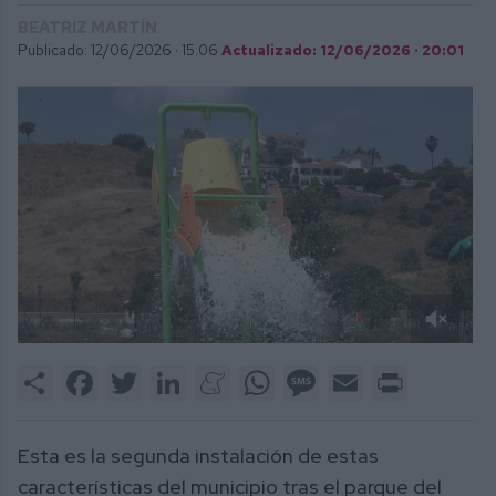
BEATRIZ MARTÍN
Publicado: 12/06/2026 ·
15:06
Actualizado: 12/06/2026 · 20:01
0
of
Share
Facebook
Twitter
LinkedIn
Meneame
WhatsApp
Message
Email
Print
1
minute,
41
seconds
Esta es la segunda instalación de estas
características del municipio tras el parque del