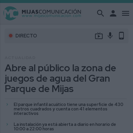
search
person
menu
live_tv
mic
phone_android
DIRECTO
ACTUALIDAD
Abre al público la zona de
juegos de agua del Gran
Parque de Mijas
El parque infantil acuático tiene una superficie de 430
metros cuadrados y cuenta con 41 elementos
interactivos
La instalación ya está abierta a diario en horario de
10:00 a 22:00 horas