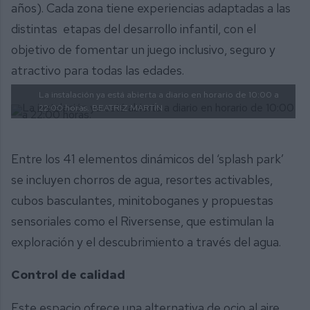
años). Cada zona tiene experiencias adaptadas a las
distintas etapas del desarrollo infantil, con el
objetivo de fomentar un juego inclusivo, seguro y
atractivo para todas las edades.
La instalación ya está abierta a diario en horario de 10:00 a
22:00 horas.
BEATRIZ MARTÍN
Entre los 41 elementos dinámicos del ‘splash park’
se incluyen chorros de agua, resortes activables,
cubos basculantes, minitoboganes y propuestas
sensoriales como el Riversense, que estimulan la
exploración y el descubrimiento a través del agua.
Control de calidad
Este espacio ofrece una alternativa de ocio al aire