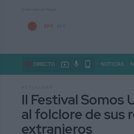
El tiempo en Mijas
23°C
23°C
live_tv
mic
phone_android
DIRECTO
NOTICIAS
M
ACTUALIDAD
II Festival Somos 
al folclore de sus
extranjeros