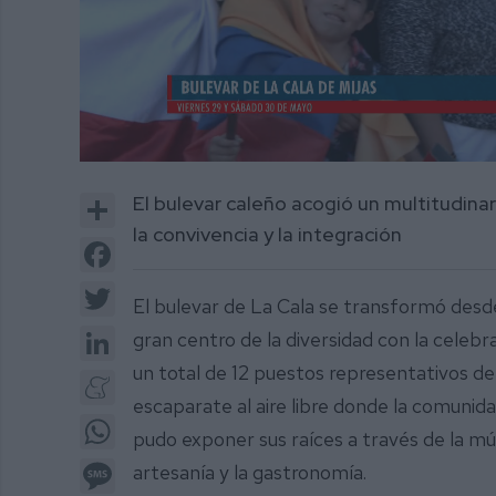
0
of
Share
El bulevar caleño acogió un multitudina
1
minute,
la convivencia y la integración
58
Facebook
seconds
Volume
0%
Twitter
El bulevar de La Cala se transformó desde
LinkedIn
gran centro de la diversidad con la celebr
un total de 12 puestos representativos d
Meneame
escaparate al aire libre donde la comunid
WhatsApp
pudo exponer sus raíces a través de la músi
Message
artesanía y la gastronomía.