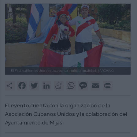
El Festival Somos Uno destaca por su multiculturalidad.
| ARCHIVO.
Share
Facebook
Twitter
LinkedIn
Meneame
WhatsApp
Message
Email
Print
El evento cuenta con la organización de la
Asociación Cubanos Unidos y la colaboración del
Ayuntamiento de Mijas