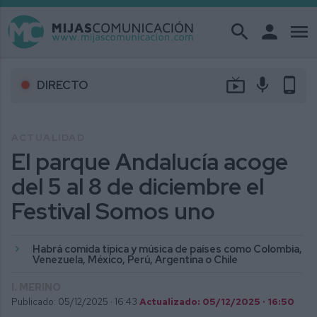
search
person
menu
live_tv
mic
phone_android
DIRECTO
ACTUALIDAD
El parque Andalucía acoge
del 5 al 8 de diciembre el
Festival Somos uno
Habrá comida típica y música de países como Colombia,
Venezuela, México, Perú, Argentina o Chile
I. MERINO
Publicado: 05/12/2025 ·
16:43
Actualizado: 05/12/2025 · 16:50