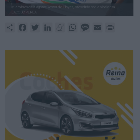
Miembros del Órgano Gestor de Playas, presidido por la alcaldesa.
JACOBO PEREA.
Share
Facebook
Twitter
LinkedIn
Meneame
WhatsApp
Message
Email
Print