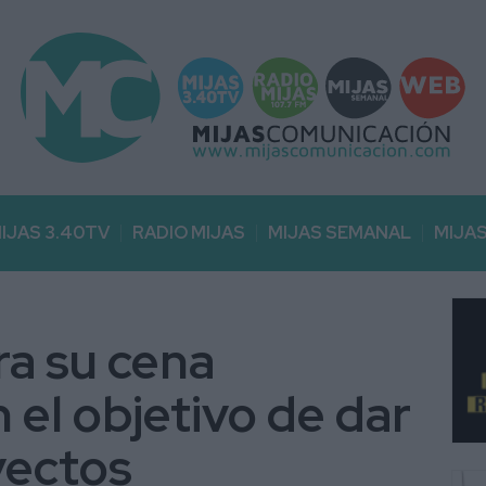
IJAS 3.40TV
RADIO MIJAS
MIJAS SEMANAL
MIJA
ra su cena
 el objetivo de dar
yectos