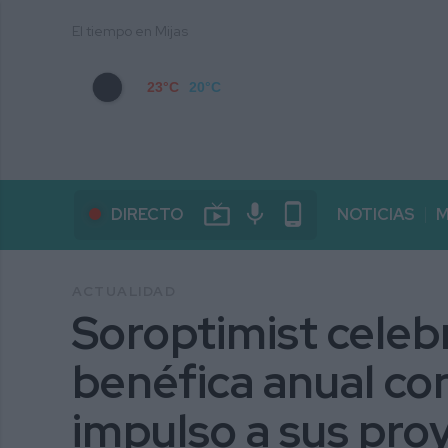
El tiempo en Mijas
23°C
20°C
live_tv
mic
phone_android
DIRECTO
NOTICIAS
M
ACTUALIDAD
Soroptimist celeb
benéfica anual con
impulso a sus pro