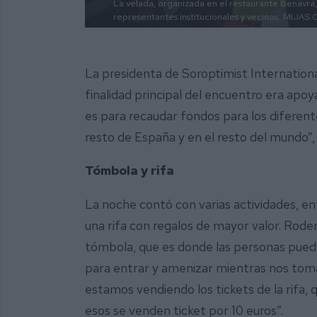
La velada, organizada en el restaurante Benavra,
representantes institucionales y vecinos.
MIJAS
La presidenta de Soroptimist International
finalidad principal del encuentro era apoy
es para recaudar fondos para los diferen
resto de España y en el resto del mundo”,
Tómbola y rifa
La noche contó con varias actividades, e
una rifa con regalos de mayor valor. Rode
tómbola, que es donde las personas puede
para entrar y amenizar mientras nos tom
estamos vendiendo los tickets de la rifa,
esos se venden ticket por 10 euros”.