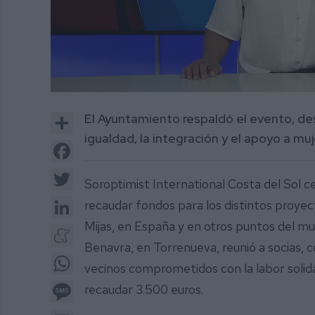
0
of
Share
El Ayuntamiento respaldó el evento, des
2
minutes,
igualdad, la integración y el apoyo a mu
7
Facebook
seconds
Volume
0%
Twitter
Soroptimist International Costa del Sol c
LinkedIn
recaudar fondos para los distintos proyec
Mijas, en España y en otros puntos del mu
Meneame
Benavra, en Torrenueva, reunió a socias, 
WhatsApp
vecinos comprometidos con la labor solidari
Message
recaudar 3.500 euros.
Email