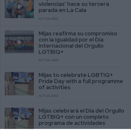
violencias’ hace su tercera
parada en La Cala
ACTUALIDAD
Mijas reafirma su compromiso
con la igualdad por el Día
Internacional del Orgullo
LGTBIQ+
ACTUALIDAD
Mijas to celebrate LGBTIQ+
Pride Day with a full programme
of activities
ACTUALIDAD
Mijas celebrará el Día del Orgullo
LGTBIQ+ con un completo
programa de actividades