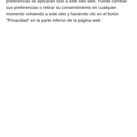
preferencias se aplicarán solo a este sitio web. Puede cambiar
charla sobre la menopausia
sus preferencias o retirar su consentimiento en cualquier
ACTUALIDAD
momento volviendo a este sitio y haciendo clic en el botón
"Privacidad" en la parte inferior de la página web.
Soroptimist celebra su cena
benéfica anual con el objetivo
de dar impulso a sus proyectos
ACTUALIDAD
Mijas acoge un encuentro con
Lola Cabrillana, autora de ‘La
maestra de los invisibles’
ACTUALIDAD
Laura Baena del Club de
Malasmadres impartirá una
charla-taller en Mijas
ACTUALIDAD