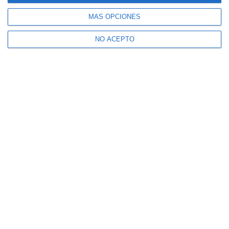
MÁS OPCIONES
NO ACEPTO
Suscríbete a nuestro boletín
Recibe la actualidad de Mijas en tu correo
electrónico
CONFIRMAR