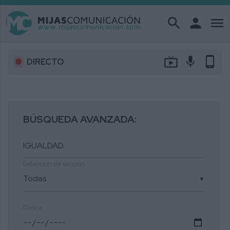
search
person
menu
live_tv
mic
phone_android
DIRECTO
BÚSQUEDA AVANZADA:
Selección de sección
▼
Desde