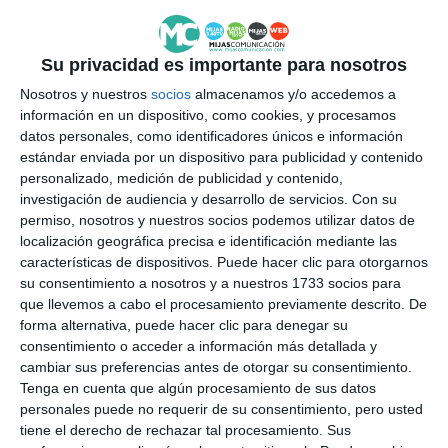
ACTUALIDAD
Juegos, retos y pruebas que
Su privacidad es importante para nosotros
fomentan la igualdad y la
corresponsabilidad en el hogar
Nosotros y nuestros
socios
almacenamos y/o accedemos a
información en un dispositivo, como cookies, y procesamos
ACTUALIDAD
datos personales, como identificadores únicos e información
estándar enviada por un dispositivo para publicidad y contenido
Mijas organiza yincanas
personalizado, medición de publicidad y contenido,
familiares para fomentar la
investigación de audiencia y desarrollo de servicios.
Con su
igualdad en el ámbito doméstico
permiso, nosotros y nuestros socios podemos utilizar datos de
localización geográfica precisa e identificación mediante las
ACTUALIDAD
características de dispositivos. Puede hacer clic para otorgarnos
su consentimiento a nosotros y a nuestros 1733 socios para
Soroptimist holds its annual
que llevemos a cabo el procesamiento previamente descrito. De
charity dinner to support its
forma alternativa, puede hacer clic para denegar su
projects
consentimiento o acceder a información más detallada y
ACTUALIDAD
cambiar sus preferencias antes de otorgar su consentimiento.
Tenga en cuenta que algún procesamiento de sus datos
personales puede no requerir de su consentimiento, pero usted
Familia e Igualdad de
tiene el derecho de rechazar tal procesamiento. Sus
Oportunidades organiza una