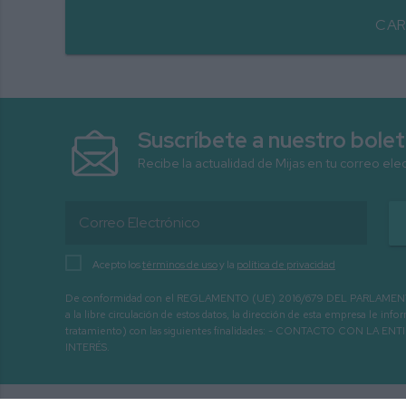
CAR
Suscríbete a nuestro bolet
Recibe la actualidad de Mijas en tu correo ele
Acepto los
términos de uso
y la
política de privacidad
De conformidad con el REGLAMENTO (UE) 2016/679 DEL PARLAMENTO EURO
a la libre circulación de estos datos, la dirección de esta empresa le 
tratamiento) con las siguientes finalidades: - CONTACTO CO
INTERÉS.