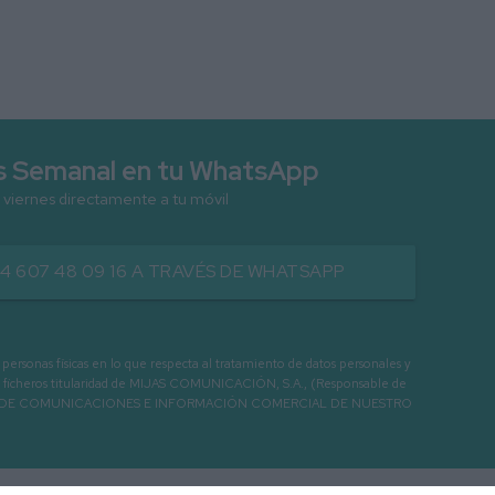
as Semanal en tu WhatsApp
 viernes directamente a tu móvil
34 607 48 09 16 A TRAVÉS DE WHATSAPP
as físicas en lo que respecta al tratamiento de datos personales y
os en ficheros titularidad de MIJAS COMUNICACIÓN, S.A., (Responsable de
 ENVIO DE COMUNICACIONES E INFORMACIÓN COMERCIAL DE NUESTRO