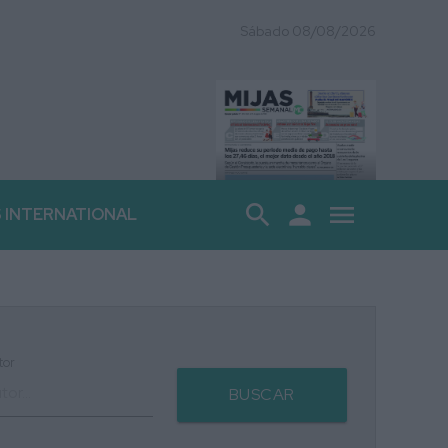
Sábado 08/08/2026
search
person
menu
S INTERNATIONAL
tor
BUSCAR