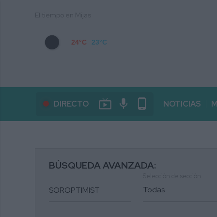
El tiempo en Mijas
24°C
23°C
live_tv
mic
phone_android
DIRECTO
NOTICIAS
M
BÚSQUEDA AVANZADA:
Selección de sección