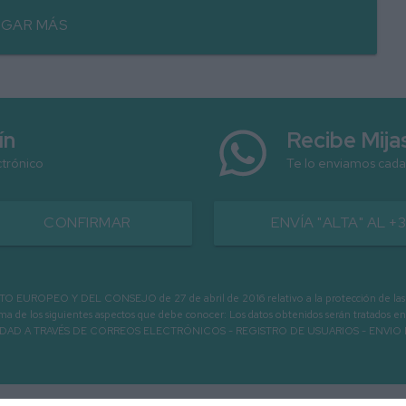
GAR MÁS
ín
Recibe Mij
ctrónico
Te lo enviamos cada
CONFIRMAR
ENVÍA "ALTA" AL +
PEO Y DEL CONSEJO de 27 de abril de 2016 relativo a la protección de las person
informa de los siguientes aspectos que debe conocer: Los datos obtenidos serán tratad
N LA ENTIDAD A TRAVÉS DE CORREOS ELECTRÓNICOS - REGISTRO DE USUARIOS -