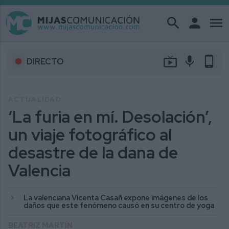
search
person
menu
live_tv
mic
phone_android
DIRECTO
ACTUALIDAD
‘La furia en mí. Desolación’,
un viaje fotográfico al
desastre de la dana de
Valencia
La valenciana Vicenta Casañ expone imágenes de los
daños que este fenómeno causó en su centro de yoga
BEATRIZ MARTÍN