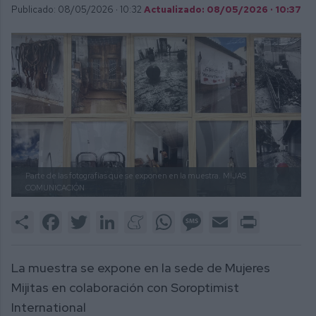
Publicado: 08/05/2026 ·
10:32
Actualizado: 08/05/2026 · 10:37
Parte de las fotografías que se exponen en la muestra.
MIJAS
COMUNICACIÓN
Share
Facebook
Twitter
LinkedIn
Meneame
WhatsApp
Message
Email
Print
La muestra se expone en la sede de Mujeres
Mijitas en colaboración con Soroptimist
International