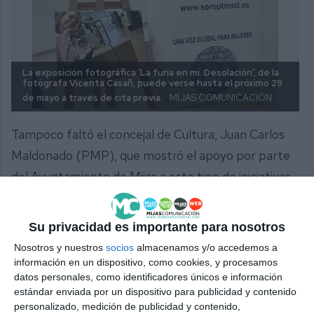
La exposición fotográfica ‘La furia en mí. Desolación’, de la
fotógrafa Vicenta Casañ, puede verse hasta el próximo 29
de mayo a través de cita previa.
MIJAS COMUNICACIÓN
Tampoco faltó el concejal de Cultura, Juan Carlos
Maldonado (PMP), que mostró el apoyo por parte
del Ayuntamiento de Mijas a este tipo de iniciativas,
ya que “cualquier mensaje que conciencie a la
sociedad es importante. Valoramos mucho que
Su privacidad es importante para nosotros
Mujeres Mijitas hayan cedido su sede y el trabajo que
Nosotros y nuestros
socios
almacenamos y/o accedemos a
realiza Soroptimist”, además expresó que “hemos
información en un dispositivo, como cookies, y procesamos
datos personales, como identificadores únicos e información
visto muchas imágenes en televisión, medios de
estándar enviada por un dispositivo para publicidad y contenido
comunicación, pero al final las vivencias de una
personalizado, medición de publicidad y contenido,