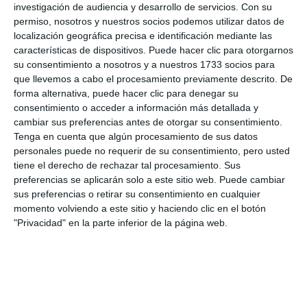
persona que las expone y que a través de la
investigación de audiencia y desarrollo de servicios.
Con su
permiso, nosotros y nuestros socios podemos utilizar datos de
creatividad de la fotografía es capaz de
localización geográfica precisa e identificación mediante las
trasladarnos a todos esos momentos, la verdad es
características de dispositivos. Puede hacer clic para otorgarnos
su consentimiento a nosotros y a nuestros 1733 socios para
que tiene todavía más impacto y hace más mella en
que llevemos a cabo el procesamiento previamente descrito. De
el corazón de las personas cuando lo ven”.
forma alternativa, puede hacer clic para denegar su
consentimiento o acceder a información más detallada y
La muestra se puede visitar hasta el próximo 29 de
cambiar sus preferencias antes de otorgar su consentimiento.
Tenga en cuenta que algún procesamiento de sus datos
mayo a través de cita previa en el teléfono 653 77
personales puede no requerir de su consentimiento, pero usted
16 25.
tiene el derecho de rechazar tal procesamiento. Sus
preferencias se aplicarán solo a este sitio web. Puede cambiar
sus preferencias o retirar su consentimiento en cualquier
Comparte esta noticia desde el siguiente enlace:
momento volviendo a este sitio y haciendo clic en el botón
https://mijascom.com/?a=38009
"Privacidad" en la parte inferior de la página web.
EXPOSICIÓN
FOTOGRAFÍA
DANA
VALENCIA
SOROPTIMIST
MIJITAS