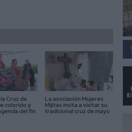
chevron_right
 la Cruz de
La asociación Mujeres
Los
e colorido y
Mijitas invita a visitar su
se 
 agenda del fin
tradicional cruz de mayo
su 