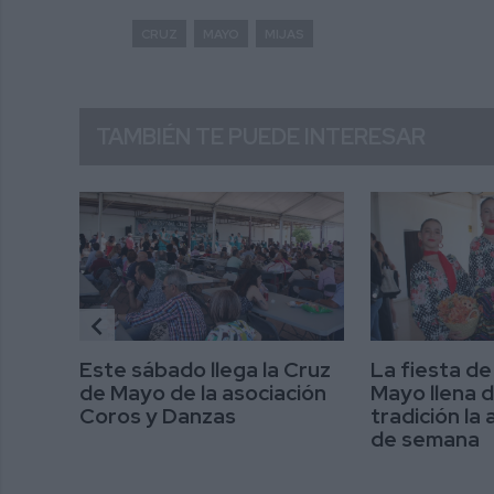
CRUZ
MAYO
MIJAS
TAMBIÉN TE PUEDE INTERESAR
chevron_left
Este sábado llega la Cruz
La fiesta de
u Cruz
de Mayo de la asociación
Mayo llena d
Coros y Danzas
tradición la
de semana