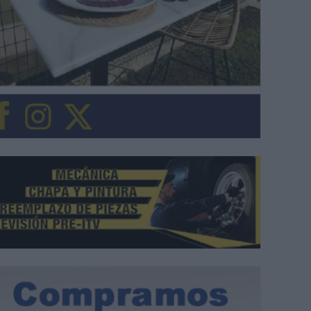
 vecinos de La Loma
El Colegio Diocesano
reúnen para celebrar
Entrerríos celebra su C
Cruz de Mayo
de Mayo con una
convivencia