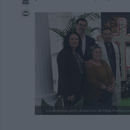
Print
La alcaldesa, junto al párroco de Mijas Pueblo y