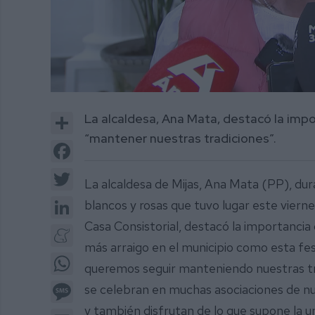
0
of
Share
La alcaldesa, Ana Mata, destacó la impo
1
minute,
“mantener nuestras tradiciones”.
54
Facebook
seconds
Volume
0%
Twitter
La alcaldesa de Mijas, Ana Mata (PP), dur
LinkedIn
blancos y rosas que tuvo lugar este vierne
Casa Consistorial, destacó la importancia
Meneame
más arraigo en el municipio como esta fe
WhatsApp
queremos seguir manteniendo nuestras tra
Message
se celebran en muchas asociaciones de nu
y también disfrutan de lo que supone la u
Email