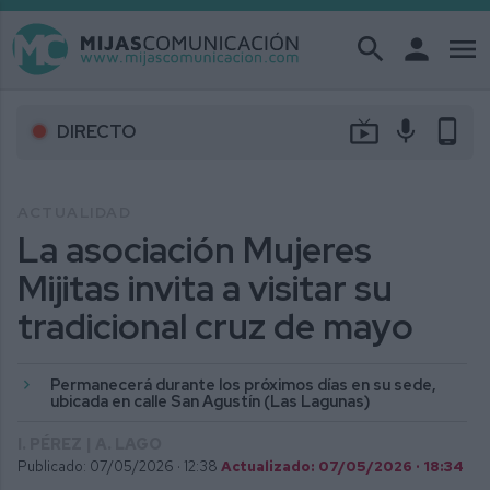
search
person
menu
live_tv
mic
phone_android
DIRECTO
ACTUALIDAD
La asociación Mujeres
Mijitas invita a visitar su
tradicional cruz de mayo
Permanecerá durante los próximos días en su sede,
ubicada en calle San Agustín (Las Lagunas)
I. PÉREZ | A. LAGO
Publicado: 07/05/2026 ·
12:38
Actualizado: 07/05/2026 · 18:34