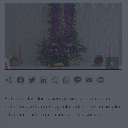
0
of
Share
Facebook
Twitter
LinkedIn
Meneame
WhatsApp
Message
Email
Print
1
minute,
28
seconds
Este año, las flores siemprevivas destacan en
esta bonita estructura, colocada sobre un amplio
altar decorado con enseres de las socias