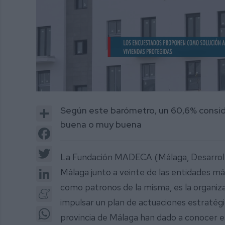
0
of
Share
Según este barómetro, un 60,6% consider
1
minute,
buena o muy buena
27
Facebook
seconds
Volume
0%
Twitter
La Fundación MADECA (Málaga, Desarrollo 
LinkedIn
Málaga junto a veinte de las entidades má
como patronos de la misma, es la organiza
Meneame
impulsar un plan de actuaciones estratégi
WhatsApp
provincia de Málaga han dado a conocer e