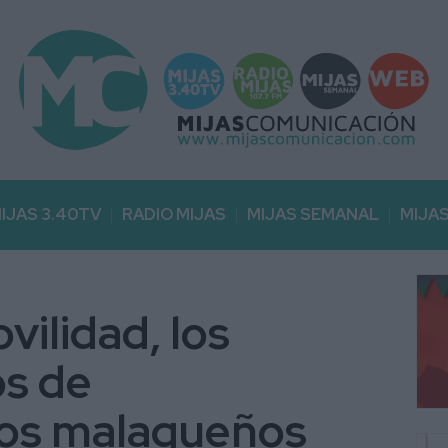
IJAS 3.40TV
RADIO MIJAS
MIJAS SEMANAL
MIJA
vilidad, los
os de
los malagueños