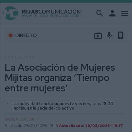
search
person
menu
live_tv
mic
phone_android
DIRECTO
ACTUALIDAD
La Asociación de Mujeres
Mijitas organiza ‘Tiempo
entre mujeres’
La actividad tendrá lugar este viernes, a las 18:00
horas, en la sede del colectivo
NURIA LUQUE
Publicado: 26/03/2026 ·
19:16
Actualizado: 26/03/2026 · 19:17