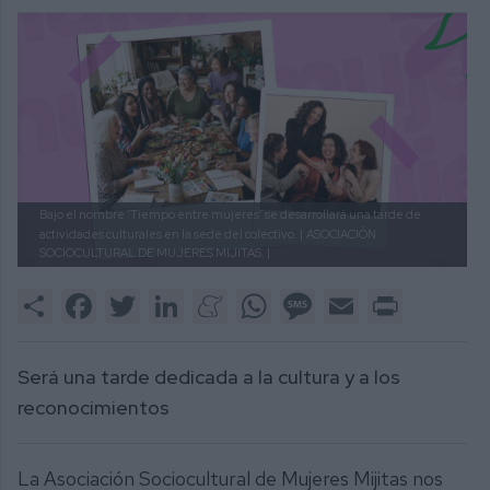
Bajo el nombre ‘Tiempo entre mujeres’ se desarrollará una tarde de
actividades culturales en la sede del colectivo. |
ASOCIACIÓN
SOCIOCULTURAL DE MUJERES MIJITAS. |
Share
Facebook
Twitter
LinkedIn
Meneame
WhatsApp
Message
Email
Print
Será una tarde dedicada a la cultura y a los
reconocimientos
La Asociación Sociocultural de Mujeres Mijitas nos