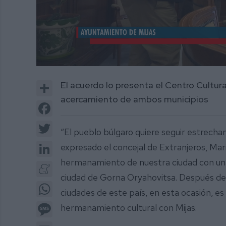
0
of
Share
El acuerdo lo presenta el Centro Cultura
3
minutes,
acercamiento de ambos municipios
28
Facebook
seconds
Volume
0%
Twitter
“El pueblo búlgaro quiere seguir estrecha
LinkedIn
expresado el concejal de Extranjeros, Mar
hermanamiento de nuestra ciudad con una s
Meneame
ciudad de Gorna Oryahovitsa. Después de 
WhatsApp
ciudades de este país, en esta ocasión, es
Message
hermanamiento cultural con Mijas.
Email