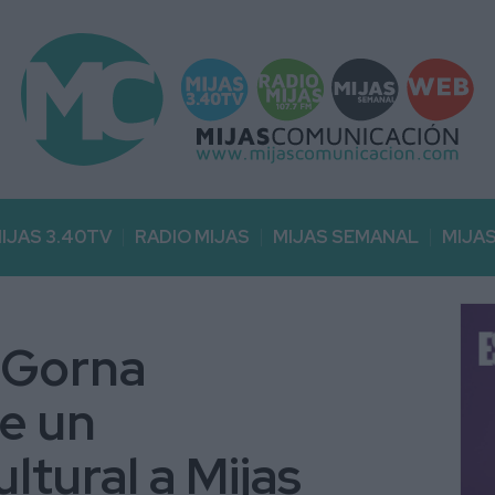
IJAS 3.40TV
RADIO MIJAS
MIJAS SEMANAL
MIJA
 Gorna
e un
tural a Mijas