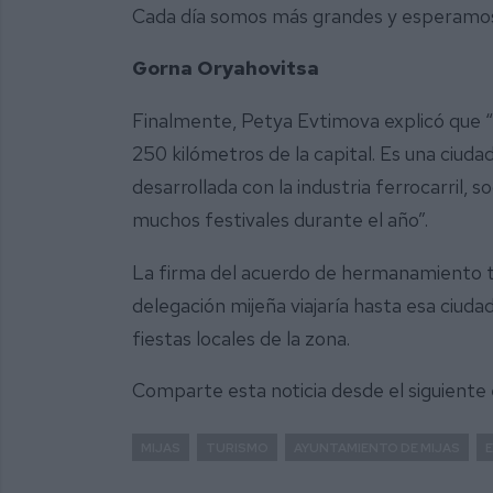
Cada día somos más grandes y esperamos 
Gorna Oryahovitsa
Finalmente, Petya Evtimova explicó que “e
250 kilómetros de la capital. Es una ciud
desarrollada con la industria ferrocarril, s
muchos festivales durante el año”.
La firma del acuerdo de hermanamiento t
delegación mijeña viajaría hasta esa ciudad
fiestas locales de la zona.
Comparte esta noticia desde el siguiente
MIJAS
TURISMO
AYUNTAMIENTO DE MIJAS