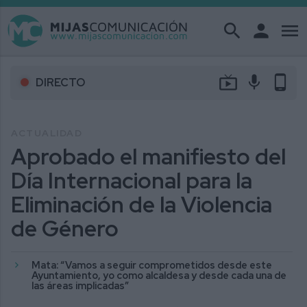
search
person
menu
live_tv
mic
phone_android
DIRECTO
ACTUALIDAD
Aprobado el manifiesto del
Día Internacional para la
Eliminación de la Violencia
de Género
Mata: “Vamos a seguir comprometidos desde este
Ayuntamiento, yo como alcaldesa y desde cada una de
las áreas implicadas”