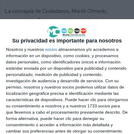
La concejala de Ciudadanos, Mariló Olmedo,
recriminó que ”este es un tema bastante
importante como para que el Ayuntamiento de
Mijas, con 25 concejales y 5 grupos políticos
Su privacidad es importante para nosotros
diferentes trajéramos un manifiesto común,
Nosotros y nuestros
socios
almacenamos y/o accedemos a
consensuado, con el que todos estuviéramos de
información en un dispositivo, como cookies, y procesamos
datos personales, como identificadores únicos e información
acuerdo, y fuéramos ejemplo de trabajar unidos” y
estándar enviada por un dispositivo para publicidad y contenido
añadió que “este día debería servir para hacer
personalizado, medición de publicidad y contenido,
investigación de audiencia y desarrollo de servicios.
Con su
autocrítica y ver que todo lo que se ha hecho en 30
permiso, nosotros y nuestros socios podemos utilizar datos de
años ha servido de poco, por no decir de nada”.
localización geográfica precisa e identificación mediante las
características de dispositivos. Puede hacer clic para otorgarnos
En respuesta, Mata declaró que “el objetivo de un
su consentimiento a nosotros y a nuestros 1733 socios para
que llevemos a cabo el procesamiento previamente descrito. De
manifiesto es que la posible mujer víctima, la familia
forma alternativa, puede hacer clic para denegar su
que se encuentre ante una situación de violencia de
consentimiento o acceder a información más detallada y
cambiar sus preferencias antes de otorgar su consentimiento.
género, vean en sus representados esa unidad que