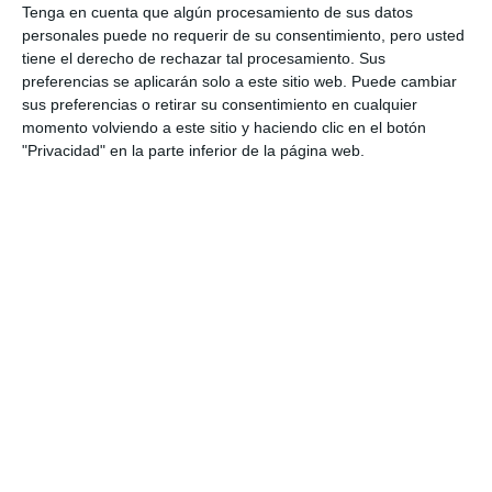
Tenga en cuenta que algún procesamiento de sus datos
debemos mostrar cuando se tiene altura política de
personales puede no requerir de su consentimiento, pero usted
llegar a consenso y a sumar en cuestiones tan
tiene el derecho de rechazar tal procesamiento. Sus
preferencias se aplicarán solo a este sitio web. Puede cambiar
importantes como es la eliminación de la violencia
sus preferencias o retirar su consentimiento en cualquier
machista”.
momento volviendo a este sitio y haciendo clic en el botón
"Privacidad" en la parte inferior de la página web.
Por su parte, el portavoz de Vox, Juan Carlos
Cuevas Dawson, declaró que este manifiesto, “esta
moción no protege a ninguna mujer, no aporta
ninguna medida de seguridad real, no incluye
recursos, ni medios ni plan operativo” y propone que
“frente al papel mojado Vox seguirá defendiendo la
seguridad real de las mijeñas, el refuerzo de
nuestras fuerzas policiales, la tolerancia cero con los
delincuentes sexuales, la cadena perpetua para los
crímenes más atroces”.