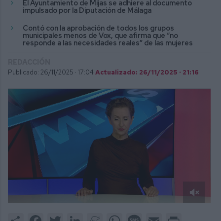
El Ayuntamiento de Mijas se adhiere al documento
impulsado por la Diputación de Málaga
Contó con la aprobación de todos los grupos
municipales menos de Vox, que afirma que “no
responde a las necesidades reales” de las mujeres
REDACCIÓN
Publicado: 26/11/2025 ·
17:04
Actualizado: 26/11/2025 · 21:16
0
of
Share
Facebook
Twitter
LinkedIn
Meneame
WhatsApp
Message
Email
Print