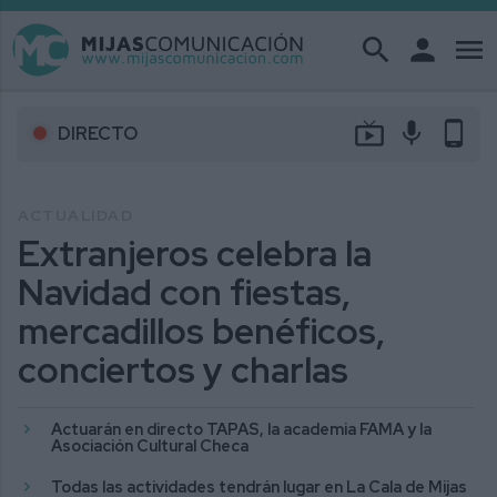
search
person
menu
live_tv
mic
phone_android
DIRECTO
ACTUALIDAD
Extranjeros celebra la
Navidad con fiestas,
mercadillos benéficos,
conciertos y charlas
Actuarán en directo TAPAS, la academia FAMA y la
Asociación Cultural Checa
Todas las actividades tendrán lugar en La Cala de Mijas