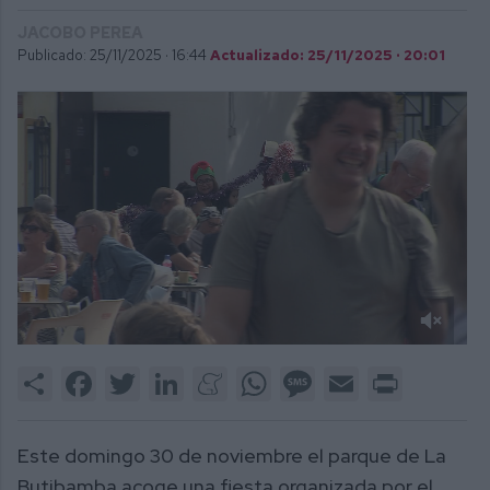
JACOBO PEREA
Publicado: 25/11/2025 ·
16:44
Actualizado: 25/11/2025 · 20:01
0
of
Share
Facebook
Twitter
LinkedIn
Meneame
WhatsApp
Message
Email
Print
2
minutes,
0
Este domingo 30 de noviembre el parque de La
Butibamba acoge una fiesta organizada por el