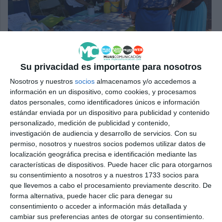
El parque de la Butibamba acogerá la Fiesta Navideña del
Club de Leones.
| ARCHIVO.
Su privacidad es importante para nosotros
Nosotros y nuestros
socios
almacenamos y/o accedemos a
Y como novedad, la Asociación Cultural Checa
información en un dispositivo, como cookies, y procesamos
organiza el encuentro ‘Chequia canta villancicos’,
datos personales, como identificadores únicos e información
estándar enviada por un dispositivo para publicidad y contenido
donde habrá comida tradicional y vino caliente,
personalizado, medición de publicidad y contenido,
apuntan, “para disfrutar del verdadero espíritu
investigación de audiencia y desarrollo de servicios.
Con su
permiso, nosotros y nuestros socios podemos utilizar datos de
navideño”.
localización geográfica precisa e identificación mediante las
características de dispositivos. Puede hacer clic para otorgarnos
Conferencia
su consentimiento a nosotros y a nuestros 1733 socios para
que llevemos a cabo el procesamiento previamente descrito. De
A estas actividades se suma una charla informativa
forma alternativa, puede hacer clic para denegar su
consentimiento o acceder a información más detallada y
donde se abordarán temas legislativos de interés
cambiar sus preferencias antes de otorgar su consentimiento.