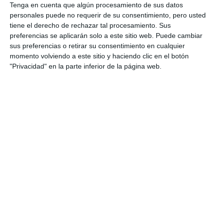
para residentes extranjeros; entre otros, licencias
Tenga en cuenta que algún procesamiento de sus datos
personales puede no requerir de su consentimiento, pero usted
turísticas, herencias y testamentos, residencia
tiene el derecho de rechazar tal procesamiento. Sus
fiscal, además de cómo les afecta el presupuesto
preferencias se aplicarán solo a este sitio web. Puede cambiar
del gobierno británico que se presenta mañana. “A
sus preferencias o retirar su consentimiento en cualquier
momento volviendo a este sitio y haciendo clic en el botón
partir de 2027, hay una serie de cambios
"Privacidad" en la parte inferior de la página web.
importantes” que afectan a aquellos británicos que
llevan diez años o más residiendo fuera de Reino
Unido, “ya que cae una parte de su patrimonio; que
no tributarán en Inglaterra”, apuntó el director
asociado de Blacktower, Tim Govaerts. También
participará en estas conferencias, que tendrán lugar
el próximo martes 2 de diciembre en el salón de
actos de la tenencia de alcaldía de La Cala, desde las
16 horas, My Lawyers in Spain.
Comparte esta noticia desde el siguiente enlace: