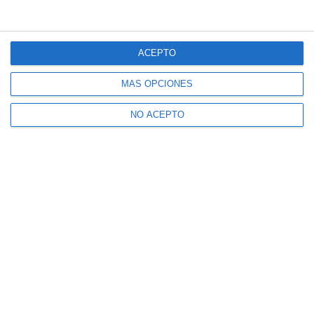
ACEPTO
MÁS OPCIONES
NO ACEPTO
Suscríbete a nuestro boletín
Recibe la actualidad de Mijas en tu correo
electrónico