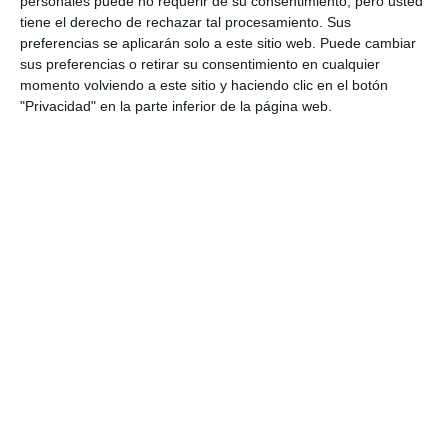
vivían las Navidades pasadas
personales puede no requerir de su consentimiento, pero usted
nuestros mayores mijeños
tiene el derecho de rechazar tal procesamiento. Sus
preferencias se aplicarán solo a este sitio web. Puede cambiar
ACTUALIDAD
sus preferencias o retirar su consentimiento en cualquier
momento volviendo a este sitio y haciendo clic en el botón
La Pastoral Las Lagunas
"Privacidad" en la parte inferior de la página web.
homenajea a su pastor Manolo
Moreno
ACTUALIDAD
Las Lagunas despide el año con
una fiesta infantil navideña en el
parque Maria Zambrano
ACTUALIDAD
Cuenta atrás para 2026: ¿qué
cocinan los mijeños para la
última noche del año?
ACTUALIDAD