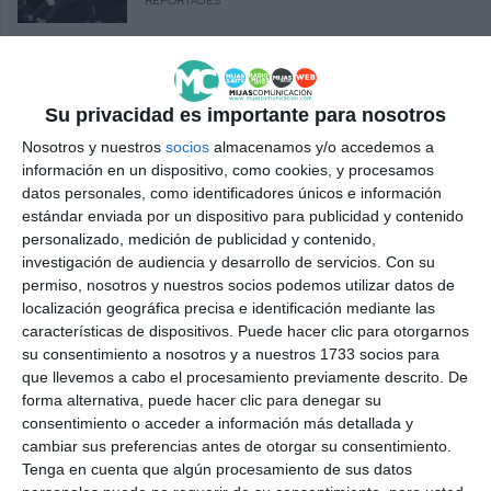
REPORTAJES
La archicofradía del Nazareno
reúne por Navidad a sus
hermanos y portadores
Su privacidad es importante para nosotros
Nosotros y nuestros
socios
almacenamos y/o accedemos a
ACTUALIDAD
información en un dispositivo, como cookies, y procesamos
datos personales, como identificadores únicos e información
El Mago Nacho llega a Mijas con
estándar enviada por un dispositivo para publicidad y contenido
su espectáculo ‘Magia, especial
personalizado, medición de publicidad y contenido,
Navidad’
investigación de audiencia y desarrollo de servicios.
Con su
ACTUALIDAD
permiso, nosotros y nuestros socios podemos utilizar datos de
localización geográfica precisa e identificación mediante las
Tradición, zambomba y gran
características de dispositivos. Puede hacer clic para otorgarnos
ambiente en Las Lagunas para
su consentimiento a nosotros y a nuestros 1733 socios para
despedir el 2025
que llevemos a cabo el procesamiento previamente descrito. De
forma alternativa, puede hacer clic para denegar su
ACTUALIDAD
consentimiento o acceder a información más detallada y
cambiar sus preferencias antes de otorgar su consentimiento.
Con poco, pero con todo: así
Tenga en cuenta que algún procesamiento de sus datos