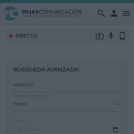
search
person
menu
live_tv
mic
phone_android
DIRECTO
BÚSQUEDA AVANZADA:
Selección de sección
▼
Desde