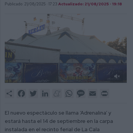
Publicado: 21/08/2025 ·
17:23
Actualizado: 21/08/2025 · 19:18
0
of
Share
Facebook
Twitter
LinkedIn
Meneame
WhatsApp
Message
Email
Print
2
minutes,
24
seconds
El nuevo espectáculo se llama ‘Adrenalina’ y
estará hasta el 14 de septiembre en la carpa
instalada en el recinto ferial de La Cala