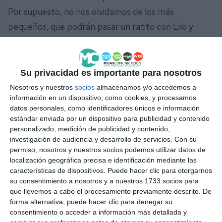
Por supuesto, no nos olvidamos de los más
pequeños, que podrán pasar un ratito con Lilo y
Stitch, con los que podrán bailar y jugar”.
Su privacidad es importante para nosotros
Comparte esta noticia desde el siguiente enlace:
Nosotros y nuestros
socios
almacenamos y/o accedemos a
información en un dispositivo, como cookies, y procesamos
https://mijascom.com/?a=35466
datos personales, como identificadores únicos e información
estándar enviada por un dispositivo para publicidad y contenido
personalizado, medición de publicidad y contenido,
MIJAS
CIRCO
investigación de audiencia y desarrollo de servicios.
Con su
permiso, nosotros y nuestros socios podemos utilizar datos de
localización geográfica precisa e identificación mediante las
características de dispositivos. Puede hacer clic para otorgarnos
su consentimiento a nosotros y a nuestros 1733 socios para
que llevemos a cabo el procesamiento previamente descrito. De
forma alternativa, puede hacer clic para denegar su
consentimiento o acceder a información más detallada y