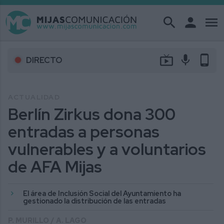
search
person
menu
live_tv
mic
phone_android
DIRECTO
ACTUALIDAD
Berlín Zirkus dona 300
entradas a personas
vulnerables y a voluntarios
de AFA Mijas
El área de Inclusión Social del Ayuntamiento ha
gestionado la distribución de las entradas
P. MURILLO / A. LAGO