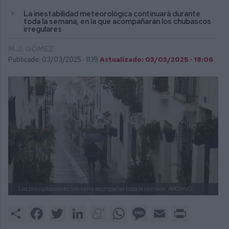
La inestabilidad meteorológica continuará durante
toda la semana, en la que acompañarán los chubascos
irregulares
M.J. GÓMEZ
Publicado: 03/03/2025 ·
11:19
Actualizado: 03/03/2025 · 18:06
Las precipitaciones nos van a acompañar toda la semana.
ARCHIVO
Share
Facebook
Twitter
LinkedIn
Meneame
WhatsApp
Message
Email
Print