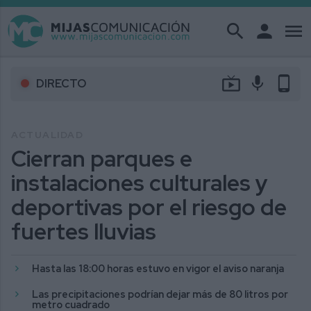
search
person
menu
live_tv
mic
phone_android
DIRECTO
ACTUALIDAD
Cierran parques e
instalaciones culturales y
deportivas por el riesgo de
fuertes lluvias
Hasta las 18:00 horas estuvo en vigor el aviso naranja
Las precipitaciones podrían dejar más de 80 litros por
metro cuadrado