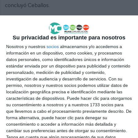
concluyó Ceballos.
Comparte esta noticia desde el siguiente enlace:
https://mijascom.com/?a=33294
Su privacidad es importante para nosotros
AFESOL
CALENDARIO
MIJAS
ANIVERSARIO
SALUD
Nosotros y nuestros
socios
almacenamos y/o accedemos a
información en un dispositivo, como cookies, y procesamos
MENTAL
datos personales, como identificadores únicos e información
estándar enviada por un dispositivo para publicidad y contenido
personalizado, medición de publicidad y contenido,
investigación de audiencia y desarrollo de servicios.
Con su
permiso, nosotros y nuestros socios podemos utilizar datos de
localización geográfica precisa e identificación mediante las
características de dispositivos. Puede hacer clic para otorgarnos
su consentimiento a nosotros y a nuestros 1733 socios para
que llevemos a cabo el procesamiento previamente descrito. De
forma alternativa, puede hacer clic para denegar su
consentimiento o acceder a información más detallada y
cambiar sus preferencias antes de otorgar su consentimiento.
Tenga en cuenta que algún procesamiento de sus datos