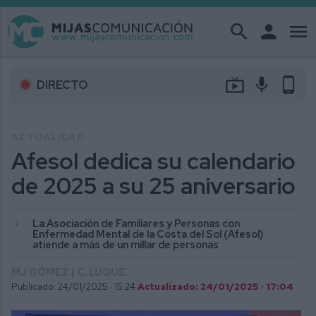
search
person
menu
live_tv
mic
phone_android
DIRECTO
ACTUALIDAD
Afesol dedica su calendario
de 2025 a su 25 aniversario
La Asociación de Familiares y Personas con
Enfermedad Mental de la Costa del Sol (Afesol)
atiende a más de un millar de personas
MJ GÓMEZ | C. LUQUE.
Publicado: 24/01/2025 ·
15:24
Actualizado: 24/01/2025 · 17:04