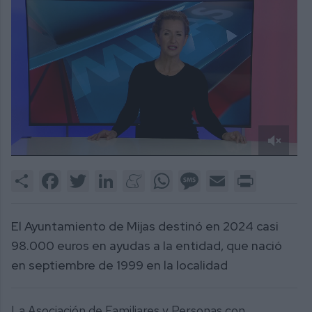
0
of
Share
Facebook
Twitter
LinkedIn
Meneame
WhatsApp
Message
Email
Print
2
minutes,
59
seconds
El Ayuntamiento de Mijas destinó en 2024 casi
98.000 euros en ayudas a la entidad, que nació
en septiembre de 1999 en la localidad
La Asociación de Familiares y Personas con