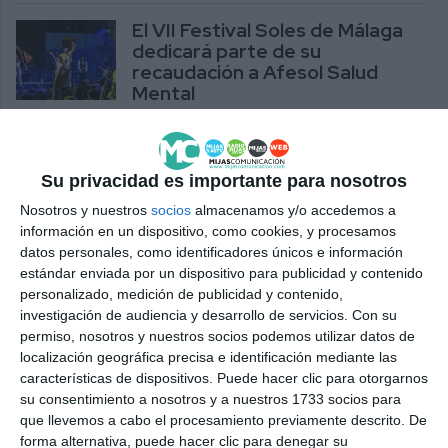
El VII Festival Soles de Málaga
dedicará parte de su
recaudación a Afesol Salud
Mental
ACTUALIDAD
Punto Danza muestra su arte
Su privacidad es importante para nosotros
por un motivo solidario
Nosotros y nuestros
socios
almacenamos y/o accedemos a
ACTUALIDAD
información en un dispositivo, como cookies, y procesamos
datos personales, como identificadores únicos e información
estándar enviada por un dispositivo para publicidad y contenido
Dflow Danza y Teatro recauda
personalizado, medición de publicidad y contenido,
fondos para Avatés, AFA Mijas y
investigación de audiencia y desarrollo de servicios.
Con su
Afesol con su musical
permiso, nosotros y nuestros socios podemos utilizar datos de
localización geográfica precisa e identificación mediante las
ACTUALIDAD
características de dispositivos. Puede hacer clic para otorgarnos
su consentimiento a nosotros y a nuestros 1733 socios para
El municipio reafirma su
que llevemos a cabo el procesamiento previamente descrito. De
compromiso con Afesol en el Día
forma alternativa, puede hacer clic para denegar su