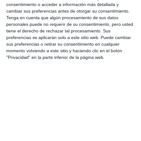
Mundial de la Salud Mental
consentimiento o acceder a información más detallada y
ACTUALIDAD
cambiar sus preferencias antes de otorgar su consentimiento.
Tenga en cuenta que algún procesamiento de sus datos
Sumando pasos para visibilizar y
personales puede no requerir de su consentimiento, pero usted
prevenir la lacra del suicidio en la
tiene el derecho de rechazar tal procesamiento. Sus
sociedad
preferencias se aplicarán solo a este sitio web. Puede cambiar
sus preferencias o retirar su consentimiento en cualquier
ACTUALIDAD
momento volviendo a este sitio y haciendo clic en el botón
"Privacidad" en la parte inferior de la página web.
Mijas and Afesol invite citizens
to join the Suicide Prevention
Walk
ACTUALIDAD
Mijas y Afesol nos invitan a
participar en la Caminata de la
Prevención del Suicidio
ACTUALIDAD
Afesol y Kripties Fundación se