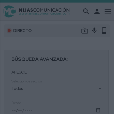
search
person
menu
live_tv
mic
phone_android
DIRECTO
BÚSQUEDA AVANZADA:
Selección de sección
▼
Desde