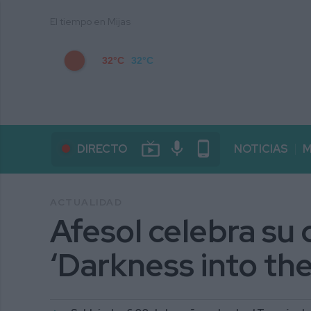
El tiempo en Mijas
32°C
32°C
live_tv
mic
phone_android
DIRECTO
NOTICIAS
M
ACTUALIDAD
Afesol celebra su
‘Darkness into the