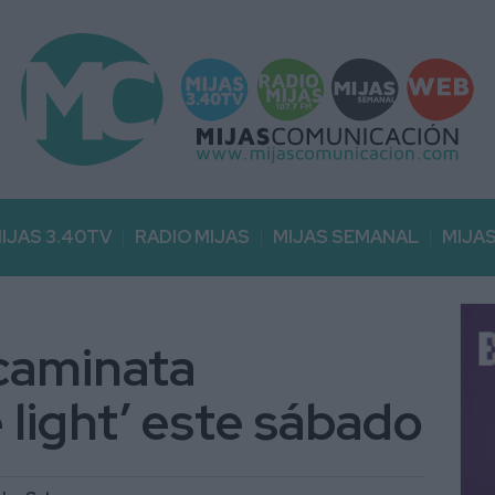
IJAS 3.40TV
RADIO MIJAS
MIJAS SEMANAL
MIJA
 caminata
 light’ este sábado