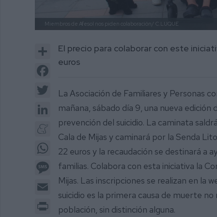
Miembros de Afesol nos piden colaboración/
C.LUQUE
Share
El precio para colaborar con este iniciat
euros
Facebook
Twitter
La Asociación de Familiares y Personas 
LinkedIn
mañana, sábado día 9, una nueva edición de
prevención del suicidio. La caminata saldr
Meneame
Cala de Mijas y caminará por la Senda Lito
WhatsApp
22 euros y la recaudación se destinará a ay
Message
familias. Colabora con esta iniciativa la C
Mijas. Las inscripciones se realizan en la
Email
suicidio es la primera causa de muerte no 
Print
población, sin distinción alguna.