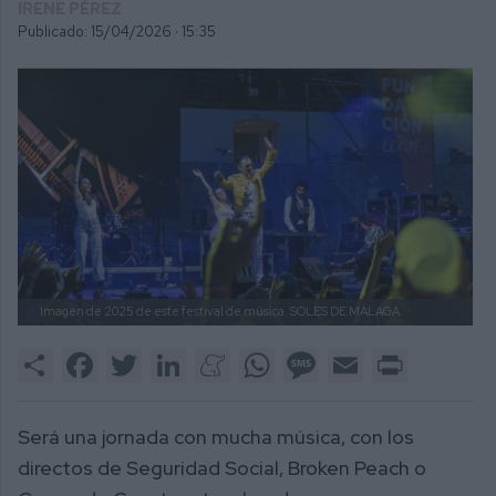
IRENE PÉREZ
Publicado: 15/04/2026 ·
15:35
Imagen de 2025 de este festival de música.
SOLES DE MÁLAGA.
Share
Facebook
Twitter
LinkedIn
Meneame
WhatsApp
Message
Email
Print
Será una jornada con mucha música, con los
directos de Seguridad Social, Broken Peach o