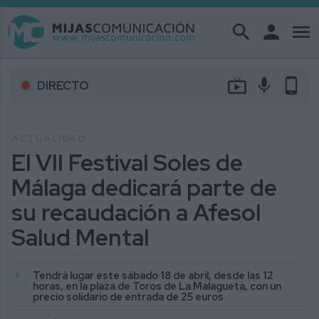
search
person
menu
live_tv
mic
phone_android
DIRECTO
ACTUALIDAD
El VII Festival Soles de
Málaga dedicará parte de
su recaudación a Afesol
Salud Mental
Tendrá lugar este sábado 18 de abril, desde las 12
horas, en la plaza de Toros de La Malagueta, con un
precio solidario de entrada de 25 euros