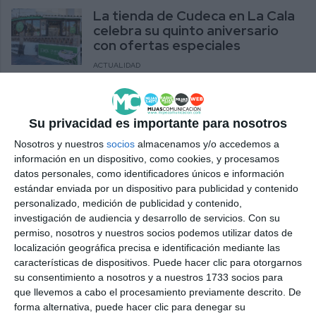
La tienda de Cudeca en La Cala
celebra su quinto aniversario
con ofertas especiales
ACTUALIDAD
El alma de Mijas baila al compás
de Reme Fernández en su 35
Su privacidad es importante para nosotros
aniversario
Nosotros y nuestros
socios
almacenamos y/o accedemos a
ACTUALIDAD
información en un dispositivo, como cookies, y procesamos
datos personales, como identificadores únicos e información
Ecologistas marca como uno de
estándar enviada por un dispositivo para publicidad y contenido
sus hitos la restauración
personalizado, medición de publicidad y contenido,
paisajística de las canteras
investigación de audiencia y desarrollo de servicios.
Con su
permiso, nosotros y nuestros socios podemos utilizar datos de
ACTUALIDAD
localización geográfica precisa e identificación mediante las
características de dispositivos. Puede hacer clic para otorgarnos
Villa Alhamar care home hosts a
su consentimiento a nosotros y a nuestros 1733 socios para
grand celebration to mark its
que llevemos a cabo el procesamiento previamente descrito. De
28th anniversary
forma alternativa, puede hacer clic para denegar su