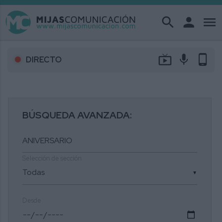
search
person
menu
live_tv
mic
phone_android
DIRECTO
BÚSQUEDA AVANZADA:
Selección de sección
▼
Desde