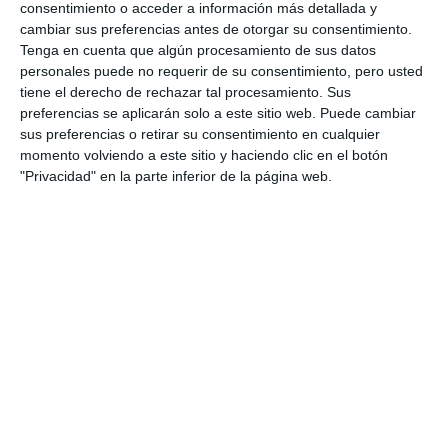
consentimiento o acceder a información más detallada y
ACTUALIDAD
cambiar sus preferencias antes de otorgar su consentimiento.
Tenga en cuenta que algún procesamiento de sus datos
La residencia Villa Alhamar
personales puede no requerir de su consentimiento, pero usted
celebra una gran fiesta para
tiene el derecho de rechazar tal procesamiento. Sus
conmemorar su 28 aniversario
preferencias se aplicarán solo a este sitio web. Puede cambiar
ACTUALIDAD
sus preferencias o retirar su consentimiento en cualquier
momento volviendo a este sitio y haciendo clic en el botón
"Privacidad" en la parte inferior de la página web.
El pueblo de Mijas venera a la
Virgen de la Peña en el 440
aniversario de su aparición
REPORTAJES
Velada de versos y música para
celebrar el 13º aniversario de
Patio de Ensueño
CULTURA
El cantante Hoffman celebra su
10 aniversario en la música con