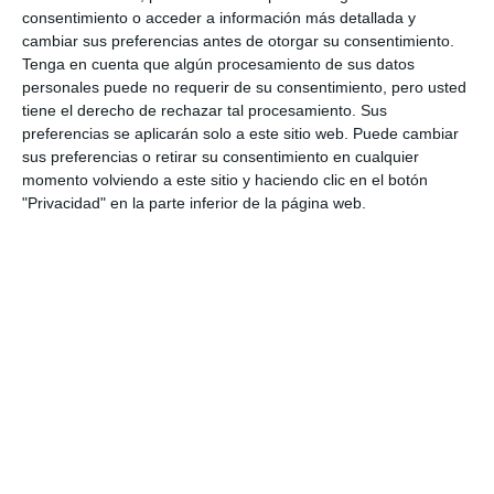
cita porque “para las chicas es muy importante el
consentimiento o acceder a información más detallada y
fin de curso, porque al final es cuando enseñan todo
cambiar sus preferencias antes de otorgar su consentimiento.
Tenga en cuenta que algún procesamiento de sus datos
lo que han aprendido durante el año a sus
personales puede no requerir de su consentimiento, pero usted
familiares”.
tiene el derecho de rechazar tal procesamiento. Sus
preferencias se aplicarán solo a este sitio web. Puede cambiar
El espectáculo alcanzó su clímax con el elenco casi
sus preferencias o retirar su consentimiento en cualquier
momento volviendo a este sitio y haciendo clic en el botón
al completo sobre el escenario para la actuación de
"Privacidad" en la parte inferior de la página web.
cierre. Remedios Fernández se integró en la
coreografía final antes de un emotivo intercambio
de obsequios con sus alumnas.
Así, 35 años de magisterio se resumen en el vuelo
de un mantón y en el eco de un taconeo que se
resiste a enmudecer. Porque cuando las luces del
auditorio se apagan, lo que perdura es el alma de un
pueblo que sigue latiendo a compás. Un compás que