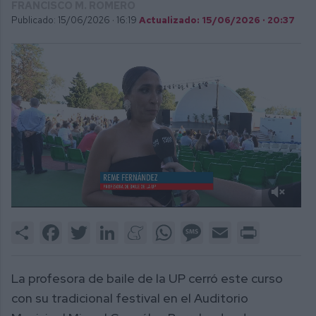
FRANCISCO M. ROMERO
Publicado: 15/06/2026 ·
16:19
Actualizado: 15/06/2026 · 20:37
0
of
Share
Facebook
Twitter
LinkedIn
Meneame
WhatsApp
Message
Email
Print
2
minutes,
47
seconds
La profesora de baile de la UP cerró este curso
con su tradicional festival en el Auditorio