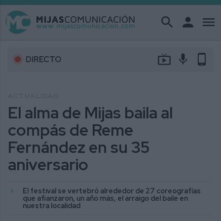
search
person
menu
live_tv
mic
phone_android
DIRECTO
ACTUALIDAD
El alma de Mijas baila al
compás de Reme
Fernández en su 35
aniversario
El festival se vertebró alrededor de 27 coreografías
que afianzaron, un año más, el arraigo del baile en
nuestra localidad