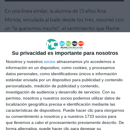
En una línea similar, la alumna de 13 años Ana
Mérida, vinculada al baile desde los tres, resumió con
un “la queremos mucho”, el sentimiento que Reme
despierta en todas sus alumnas.
La propia Reme se confesó “supercontenta” con la
Su privacidad es importante para nosotros
respuesta del municipio, resumiendo su último
Nosotros y nuestros
socios
almacenamos y/o accedemos a
consejo entre bambalinas a una premisa vital: “Que
información en un dispositivo, como cookies, y procesamos
datos personales, como identificadores únicos e información
lo disfruten y que bailen con el corazón”.
estándar enviada por un dispositivo para publicidad y contenido
personalizado, medición de publicidad y contenido,
Apoyo y fin de fiesta
investigación de audiencia y desarrollo de servicios.
Con su
permiso, nosotros y nuestros socios podemos utilizar datos de
Concejales del equipo de gobierno y del Grupo
localización geográfica precisa e identificación mediante las
características de dispositivos. Puede hacer clic para otorgarnos
Municipal Socialista asistieron al evento. La edil
su consentimiento a nosotros y a nuestros 1733 socios para
popular Mari Francis Alarcón subrayó el valor de la
que llevemos a cabo el procesamiento previamente descrito. De
forma alternativa, puede hacer clic para denegar su