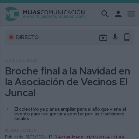
search
person
menu
live_tv
mic
phone_android
DIRECTO
ACTUALIDAD
Broche final a la Navidad en
la Asociación de Vecinos El
Juncal
El colectivo ya planea ampliar para el año que viene el
evento para recuperar y apostar por las tradiciones
locales
NURIA LUQUE
Publicado: 31/12/2024 ·
13:13
Actualizado: 31/12/2024 · 13:44