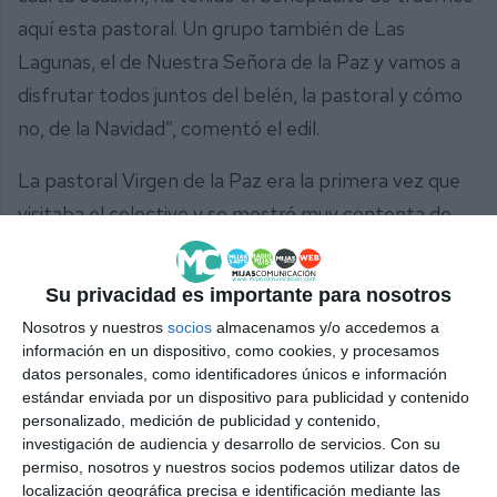
aquí esta pastoral. Un grupo también de Las
Lagunas, el de Nuestra Señora de la Paz y vamos a
disfrutar todos juntos del belén, la pastoral y cómo
no, de la Navidad”, comentó el edil.
La pastoral Virgen de la Paz era la primera vez que
visitaba el colectivo y se mostró muy contenta de
poder colaborar con la asociación. “Somos un grupo
de 18 pastores, que dejamos un hueco en nuestra
Su privacidad es importante para nosotros
agenda navideña para poder participar en estos
Nosotros y nuestros
socios
almacenamos y/o accedemos a
encuentros. Nos llamaron hace tiempo y quisimos
información en un dispositivo, como cookies, y procesamos
datos personales, como identificadores únicos e información
estar. Hay muchos eventos, pero nosotros nos
estándar enviada por un dispositivo para publicidad y contenido
comprometimos con la asociación”, dijo el director
personalizado, medición de publicidad y contenido,
de la pastoral, Juan Jesús Peña Villa.
investigación de audiencia y desarrollo de servicios.
Con su
permiso, nosotros y nuestros socios podemos utilizar datos de
localización geográfica precisa e identificación mediante las