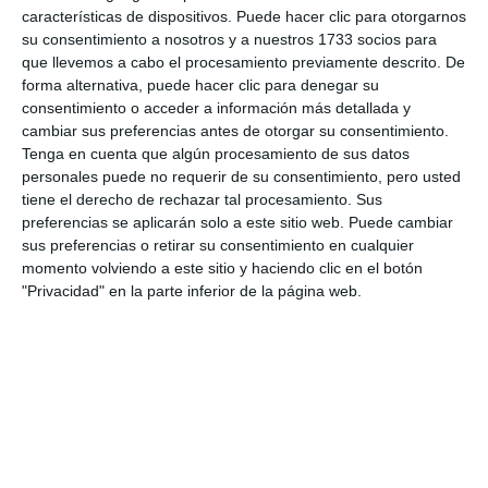
Desde la asociación nos hicieron llegar todos sus
características de dispositivos. Puede hacer clic para otorgarnos
mejores deseos para este nuevo año.
su consentimiento a nosotros y a nuestros 1733 socios para
que llevemos a cabo el procesamiento previamente descrito. De
forma alternativa, puede hacer clic para denegar su
consentimiento o acceder a información más detallada y
cambiar sus preferencias antes de otorgar su consentimiento.
Comparte esta noticia desde el siguiente enlace:
Tenga en cuenta que algún procesamiento de sus datos
https://mijascom.com/?a=33112
personales puede no requerir de su consentimiento, pero usted
tiene el derecho de rechazar tal procesamiento. Sus
preferencias se aplicarán solo a este sitio web. Puede cambiar
MIJAS
PASTORAL
EL JUNCAL
sus preferencias o retirar su consentimiento en cualquier
momento volviendo a este sitio y haciendo clic en el botón
"Privacidad" en la parte inferior de la página web.