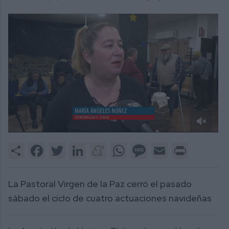
0
of
Share
Facebook
Twitter
LinkedIn
Meneame
WhatsApp
Message
Email
Print
1
minute,
48
seconds
La Pastoral Virgen de la Paz cerró el pasado
sábado el ciclo de cuatro actuaciones navideñas