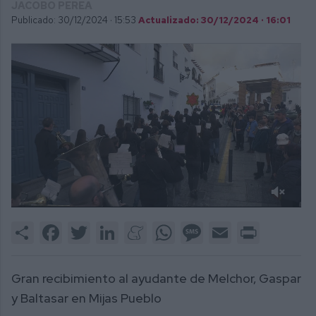
JACOBO PEREA
Publicado: 30/12/2024 ·
15:53
Actualizado: 30/12/2024 · 16:01
0
of
Share
Facebook
Twitter
LinkedIn
Meneame
WhatsApp
Message
Email
Print
2
minutes,
1
second
Gran recibimiento al ayudante de Melchor, Gaspar
y Baltasar en Mijas Pueblo