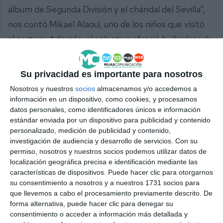
álbum de Segunda División y el chándal del Sevilla”,
nos contó Mikael Alaoui, uno de los niños que visitó
al cartero. Además, el colectivo ofreció buñuelos y la
pastoral del Nazareno estuvo amenizando la tarde
con sus villancicos.
Su privacidad es importante para nosotros
Nosotros y nuestros
socios
almacenamos y/o accedemos a
Comparte esta noticia desde el siguiente enlace:
información en un dispositivo, como cookies, y procesamos
https://mijascom.com/?a=33104
datos personales, como identificadores únicos e información
estándar enviada por un dispositivo para publicidad y contenido
personalizado, medición de publicidad y contenido,
GRUPO
JOVEN
MIJAS
investigación de audiencia y desarrollo de servicios.
Con su
permiso, nosotros y nuestros socios podemos utilizar datos de
localización geográfica precisa e identificación mediante las
características de dispositivos. Puede hacer clic para otorgarnos
su consentimiento a nosotros y a nuestros 1731 socios para
que llevemos a cabo el procesamiento previamente descrito. De
forma alternativa, puede hacer clic para denegar su
consentimiento o acceder a información más detallada y