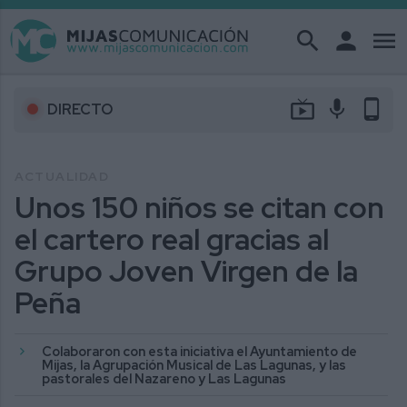
search
person
menu
live_tv
mic
phone_android
DIRECTO
ACTUALIDAD
Unos 150 niños se citan con
el cartero real gracias al
Grupo Joven Virgen de la
Peña
Colaboraron con esta iniciativa el Ayuntamiento de
Mijas, la Agrupación Musical de Las Lagunas, y las
pastorales del Nazareno y Las Lagunas