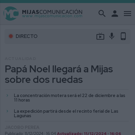
search
person
menu
live_tv
mic
phone_android
DIRECTO
ACTUALIDAD
Papá Noel llegará a Mijas
sobre dos ruedas
La concentración motera será el 22 de diciembre a las
11 horas
La expedición partirá desde el recinto ferial de Las
Lagunas
JACOBO PEREA
Publicado: 11/12/2024 ·
16:04
Actualizado: 11/12/2024 · 16:06