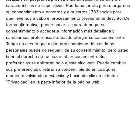
características de dispositivos. Puede hacer clic para otorgarnos
indicaciones oportunas para que el evento se
su consentimiento a nosotros y a nuestros 1733 socios para
desarrolle sin incidentes.
que llevemos a cabo el procesamiento previamente descrito. De
forma alternativa, puede hacer clic para denegar su
Comparte esta noticia desde el siguiente enlace:
consentimiento o acceder a información más detallada y
cambiar sus preferencias antes de otorgar su consentimiento.
https://mijascom.com/?a=32931
Tenga en cuenta que algún procesamiento de sus datos
personales puede no requerir de su consentimiento, pero usted
tiene el derecho de rechazar tal procesamiento. Sus
PAPANOELADA
PAPA NOEL
MIJAS
MOTO
preferencias se aplicarán solo a este sitio web. Puede cambiar
CONCENTRACIÓN
sus preferencias o retirar su consentimiento en cualquier
momento volviendo a este sitio y haciendo clic en el botón
"Privacidad" en la parte inferior de la página web.