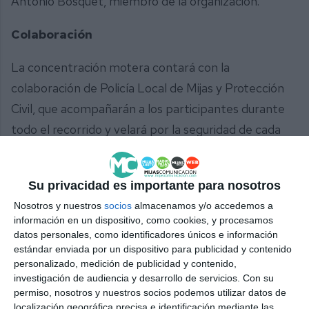
Antonio Bosquet, miembro de la organización.
Colaboración
La concentración motera contará con la
colaboración de Policía Local de Mijas y Protección
Civil, que acompañarán a los participantes durante
todo el recorrido y velará por la seguridad de cada
uno de ellos.
Por último, recordar que la cita está abierta a
Su privacidad es importante para nosotros
cualquier aficionado a las motos que quiera sumarse
Nosotros y nuestros
socios
almacenamos y/o accedemos a
información en un dispositivo, como cookies, y procesamos
a esta iniciativa solidaria, independientemente de la
datos personales, como identificadores únicos e información
cilindrada. Desde la organización recomiendan que
estándar enviada por un dispositivo para publicidad y contenido
los moteros acudan sobre las 10:15 horas al recinto
personalizado, medición de publicidad y contenido,
investigación de audiencia y desarrollo de servicios.
Con su
ferial de Las Lagunas, ya que Protección Civil Mijas
permiso, nosotros y nuestros socios podemos utilizar datos de
dará a conocer el itinerario y ofrecerá las
localización geográfica precisa e identificación mediante las