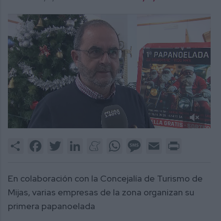
0
of
Share
Facebook
Twitter
LinkedIn
Meneame
WhatsApp
Message
Email
Print
1
minute,
50
seconds
En colaboración con la Concejalía de Turismo de
Mijas, varias empresas de la zona organizan su
primera papanoelada