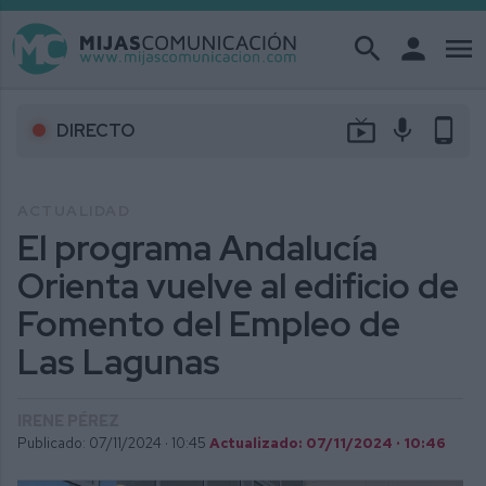
search
person
menu
live_tv
mic
phone_android
DIRECTO
ACTUALIDAD
El programa Andalucía
Orienta vuelve al edificio de
Fomento del Empleo de
Las Lagunas
IRENE PÉREZ
Publicado: 07/11/2024 ·
10:45
Actualizado: 07/11/2024 · 10:46