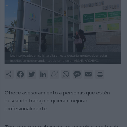
Los interesados en solicitar cita en este departamento deben estar
inscritos como demandantes de empleo en el SAE.
ARCHIVO.
Share
Facebook
Twitter
LinkedIn
Meneame
WhatsApp
Message
Email
Print
Ofrece asesoramiento a personas que estén
buscando trabajo o quieran mejorar
profesionalmente