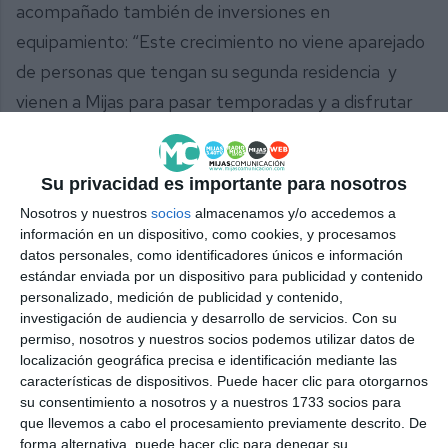
acompañado también de inversiones en
equipamiento: “Este crecimiento no viene aparejado
de personas que tengan su segunda residencia y
vienen a Mijas para pasar temporadas y a disfrutar
de nuestro municipio, sino que está creciendo el
número de familias, y para ellas tenemos que
Su privacidad es importante para nosotros
contemplar el que haya equipamientos escolares y
Nosotros y nuestros
socios
almacenamos y/o accedemos a
viales”. Por su parte, PSOE votó en contra de la
información en un dispositivo, como cookies, y procesamos
medida y Ciudadanos se abstuvo.
datos personales, como identificadores únicos e información
estándar enviada por un dispositivo para publicidad y contenido
Comparte esta noticia desde el siguiente enlace:
personalizado, medición de publicidad y contenido,
investigación de audiencia y desarrollo de servicios.
Con su
https://mijascom.com/?a=32512
permiso, nosotros y nuestros socios podemos utilizar datos de
localización geográfica precisa e identificación mediante las
características de dispositivos. Puede hacer clic para otorgarnos
MIJAS
GOLF
PLENO
MODIFICACIÓN
ELEMENTOS
su consentimiento a nosotros y a nuestros 1733 socios para
que llevemos a cabo el procesamiento previamente descrito. De
forma alternativa, puede hacer clic para denegar su