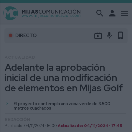
search
person
menu
live_tv
mic
phone_android
DIRECTO
ACTUALIDAD
Adelante la aprobación
inicial de una modificación
de elementos en Mijas Golf
El proyecto contempla una zona verde de 3.500
metros cuadrados
REDACCIÓN
Publicado: 04/11/2024 ·
16:00
Actualizado: 04/11/2024 · 17:45