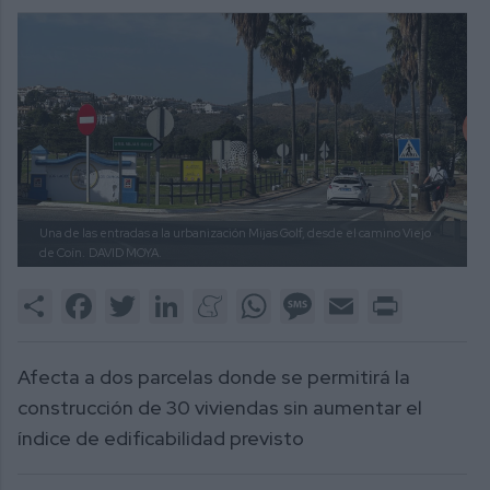
Una de las entradas a la urbanización Mijas Golf, desde el camino Viejo
de Coín.
DAVID MOYA.
Share
Facebook
Twitter
LinkedIn
Meneame
WhatsApp
Message
Email
Print
Afecta a dos parcelas donde se permitirá la
construcción de 30 viviendas sin aumentar el
índice de edificabilidad previsto