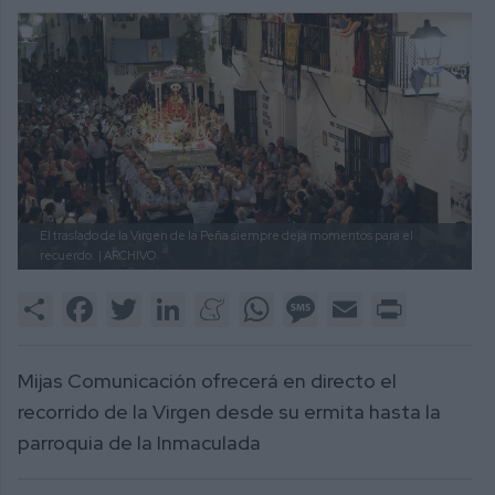
El traslado de la Virgen de la Peña siempre deja momentos para el
recuerdo.
| ARCHIVO
Share
Facebook
Twitter
LinkedIn
Meneame
WhatsApp
Message
Email
Print
Mijas Comunicación ofrecerá en directo el
recorrido de la Virgen desde su ermita hasta la
parroquia de la Inmaculada