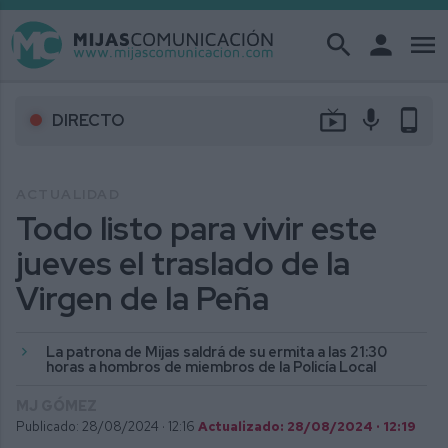
search
person
menu
live_tv
mic
phone_android
DIRECTO
ACTUALIDAD
Todo listo para vivir este
jueves el traslado de la
Virgen de la Peña
La patrona de Mijas saldrá de su ermita a las 21:30
horas a hombros de miembros de la Policía Local
MJ GÓMEZ
Publicado: 28/08/2024 ·
12:16
Actualizado: 28/08/2024 · 12:19