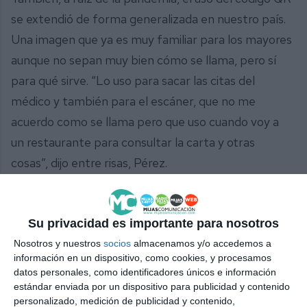
se extendió de forma generalizada en nuestro país.
Una imagen que ya es muy familiar para los mayores
aunque no sepan muy bien cómo se llama, pero sí
para qué sirve. “Lo uso para sacar las citas del
médico y también para el escáner, que no me
acuerdo como se llama pero que uso cuando voy a
un restaurante para consultar la carta y otras
cosas”, dijo entre risas, Pérez.
Este taller de Nuevas tecnologías ya se imparte en
los tres centros de participación activa del
Su privacidad es importante para nosotros
municipio.
Nosotros y nuestros
socios
almacenamos y/o accedemos a
información en un dispositivo, como cookies, y procesamos
Comparte esta noticia desde el siguiente enlace:
datos personales, como identificadores únicos e información
estándar enviada por un dispositivo para publicidad y contenido
https://mijascom.com/?a=30134
personalizado, medición de publicidad y contenido,