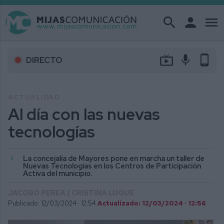
search
person
menu
live_tv
mic
phone_android
DIRECTO
ACTUALIDAD
Al día con las nuevas
tecnologías
La concejalía de Mayores pone en marcha un taller de
Nuevas Tecnologías en los Centros de Participación
Activa del municipio.
JACOBO PEREA | CRISTINA LUQUE
Publicado: 12/03/2024 ·
12:54
Actualizado: 12/03/2024 · 12:56