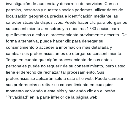
investigación de audiencia y desarrollo de servicios.
Con su
NUEVAS TECNOLOGÍAS
MIJAS
MAYORES
permiso, nosotros y nuestros socios podemos utilizar datos de
localización geográfica precisa e identificación mediante las
características de dispositivos. Puede hacer clic para otorgarnos
su consentimiento a nosotros y a nuestros 1733 socios para
TAMBIÉN TE PUEDE INTERESAR
que llevemos a cabo el procesamiento previamente descrito. De
forma alternativa, puede hacer clic para denegar su
consentimiento o acceder a información más detallada y
cambiar sus preferencias antes de otorgar su consentimiento.
Tenga en cuenta que algún procesamiento de sus datos
personales puede no requerir de su consentimiento, pero usted
tiene el derecho de rechazar tal procesamiento. Sus
preferencias se aplicarán solo a este sitio web. Puede cambiar
sus preferencias o retirar su consentimiento en cualquier
El Ayuntamiento de
momento volviendo a este sitio y haciendo clic en el botón
Mijas impulsa un taller
"Privacidad" en la parte inferior de la página web.
de Nuevas
Tecnologías para los
mayores