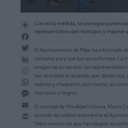
0
of
Share
Con esta medida, se persigue potenciar
2
minutes,
representativo del municipio y mejorar e
9
Facebook
seconds
Volume
0%
Twitter
El Ayuntamiento de Mijas ha informado del
LinkedIn
cocheros para que luzcan uniformes. La 
imagen de un servicio tan representativo d
Meneame
han acordado el atuendo que, desde hoy, 
WhatsApp
celeste y chaquetón azul marino, así com
Message
marrones o negros.
Email
El concejal de Movilidad Urbana, Marco C
Print
acuerdo de colaboración entre el Ayuntami
“ellos mismos los que han elegido los uni