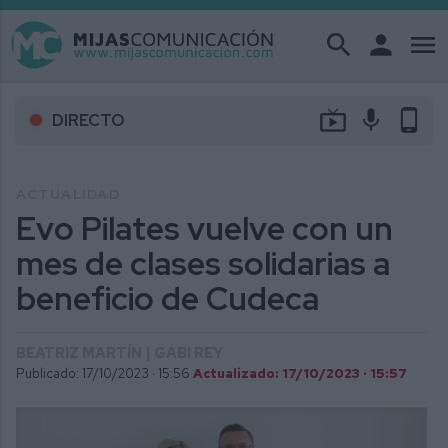
search
person
menu
live_tv
mic
phone_android
DIRECTO
ACTUALIDAD
Evo Pilates vuelve con un
mes de clases solidarias a
beneficio de Cudeca
BEATRIZ MARTÍN | GABI REY
Publicado: 17/10/2023 ·
15:56
Actualizado: 17/10/2023 · 15:57