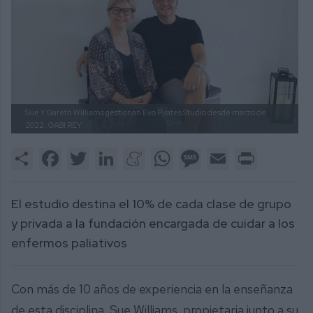
Sue Y Gareth Williams gestionan Evo Pilates Studio desde marzo de
2022.
GABI REY
Share
Facebook
Twitter
LinkedIn
Meneame
WhatsApp
Message
Email
Print
El estudio destina el 10% de cada clase de grupo
y privada a la fundación encargada de cuidar a los
enfermos paliativos
Con más de 10 años de experiencia en la enseñanza
de esta disciplina, Sue Williams, propietaria junto a su