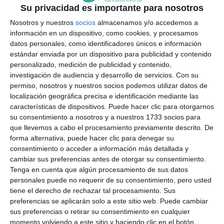
Su privacidad es importante para nosotros
Nosotros y nuestros
socios
almacenamos y/o accedemos a
Además del párroco de la Inmaculada Concepción,
información en un dispositivo, como cookies, y procesamos
Francisco Villasclaras (2º dcha.), también acudió el párroco
datos personales, como identificadores únicos e información
José María Ramos, de San Manuel González.
N. LUQUE.
estándar enviada por un dispositivo para publicidad y contenido
personalizado, medición de publicidad y contenido,
investigación de audiencia y desarrollo de servicios.
Con su
Durante el acto inaugural, Lola García, también
permiso, nosotros y nuestros socios podemos utilizar datos de
localización geográfica precisa e identificación mediante las
miembro de la hermandad, leyó unos versos de un
características de dispositivos. Puede hacer clic para otorgarnos
poema en honor a la patrona. García destacó
su consentimiento a nosotros y a nuestros 1733 socios para
además que “he vuelto a revivir lo que aquí se vivió
que llevemos a cabo el procesamiento previamente descrito. De
forma alternativa, puede hacer clic para denegar su
hace 17 años; aquel viernes 19 de agosto de 2005,
consentimiento o acceder a información más detallada y
cuando por primera vez se inauguró una exposición
cambiar sus preferencias antes de otorgar su consentimiento.
Tenga en cuenta que algún procesamiento de sus datos
con recuerdos de feria que recordaron tanto la vida
personales puede no requerir de su consentimiento, pero usted
de Mijas en 60 ferias como los hechos históricos que
tiene el derecho de rechazar tal procesamiento. Sus
preferencias se aplicarán solo a este sitio web. Puede cambiar
acontecieron durante todo ese periodo”.
sus preferencias o retirar su consentimiento en cualquier
momento volviendo a este sitio y haciendo clic en el botón