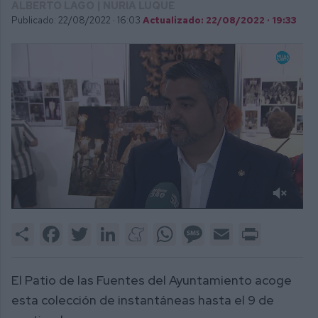
ALBERTO LAGO | NURIA LUQUE
Publicado: 22/08/2022 ·
16:03
Actualizado: 22/08/2022 · 19:33
0
of
Share
Facebook
Twitter
LinkedIn
Meneame
WhatsApp
Message
Email
Print
4
minutes,
11
seconds
El Patio de las Fuentes del Ayuntamiento acoge
esta colección de instantáneas hasta el 9 de