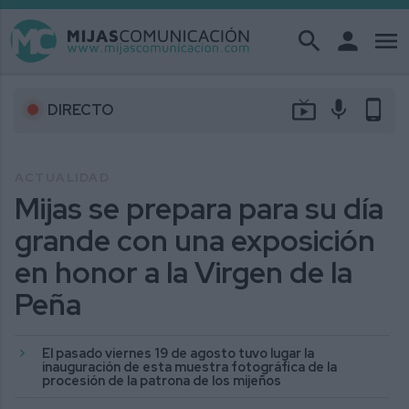
search
person
menu
live_tv
mic
phone_android
DIRECTO
ACTUALIDAD
Mijas se prepara para su día
grande con una exposición
en honor a la Virgen de la
Peña
El pasado viernes 19 de agosto tuvo lugar la
inauguración de esta muestra fotográfica de la
procesión de la patrona de los mijeños