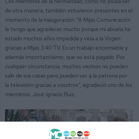
Los miembros de la hermandad, como no podía ser
de otra manera, también estuvieron presentes en el
momento de la inauguración. “A Mijas Comunicación
le tengo que agradecer mucho porque mi abuela ha
estado muchos años impedida y veía a la Virgen
gracias a Mijas 3.40 TV. Es un trabajo encomiable y
además importantísimo, que no está pagado. Por
cualquier circunstancia, muchos vecinos no pueden
salir de sus casas pero pueden ver a la patrona por
la televisión gracias a vosotros”, agradeció uno de los
miembros, José Ignacio Ruiz.