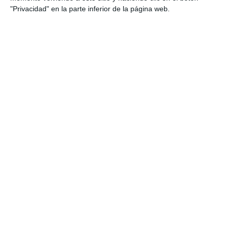
"Privacidad" en la parte inferior de la página web.
La colección está compuesta por 30 cuadros de la
procesión de la patrona de Mijas de los últimos años.
N.
LUQUE.
La opinión de los vecinos
Según los vecinos allí presentes, la exposición saca a
relucir momentos del pasado y a recordar a
personas que, tristemente, ya no están entre