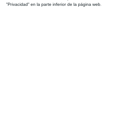
"Privacidad" en la parte inferior de la página web.
Comparte esta noticia desde el siguiente enlace:
https://mijascom.com/?a=24561
RUTA
TAPA
CATA
MIJAS