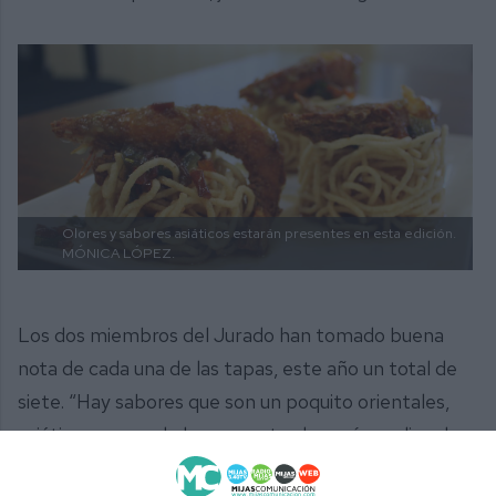
Olores y sabores asiáticos estarán presentes en esta edición.
MÓNICA LÓPEZ.
Los dos miembros del Jurado han tomado buena
nota de cada una de las tapas, este año un total de
siete. “Hay sabores que son un poquito orientales,
asiáticos, y cuando hemos entrado aquí a realizar la
cata el olor ya nos invitaba a probar cada una de las