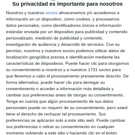
tapas”, decía Jiménez.
Su privacidad es importante para nosotros
Nosotros y nuestros
socios
almacenamos y/o accedemos a
información en un dispositivo, como cookies, y procesamos
datos personales, como identificadores únicos e información
estándar enviada por un dispositivo para publicidad y contenido
personalizado, medición de publicidad y contenido,
investigación de audiencia y desarrollo de servicios.
Con su
permiso, nosotros y nuestros socios podemos utilizar datos de
localización geográfica precisa e identificación mediante las
características de dispositivos. Puede hacer clic para otorgarnos
su consentimiento a nosotros y a nuestros 1731 socios para
Jiménez durante un momento de la cata a ciegas.
MÓNICA
que llevemos a cabo el procesamiento previamente descrito. De
LÓPEZ.
forma alternativa, puede hacer clic para denegar su
consentimiento o acceder a información más detallada y
cambiar sus preferencias antes de otorgar su consentimiento.
Tenga en cuenta que algún procesamiento de sus datos
Por último, Martín agradeció a los miembros del
personales puede no requerir de su consentimiento, pero usted
jurado su colaboración “que son especialistas
tiene el derecho de rechazar tal procesamiento. Sus
preferencias se aplicarán solo a este sitio web. Puede cambiar
gastronómicos, por lo que hemos tenido una cata
sus preferencias o retirar su consentimiento en cualquier
de mucho nivel”.
momento volviendo a este sitio y haciendo clic en el botón