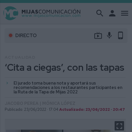
search
person
menu
live_tv
mic
phone_android
DIRECTO
ACTUALIDAD
‘Cita a ciegas’, con las tapas
El jurado toma buena nota y aportará sus
recomendaciones a los restaurantes participantes en
la Ruta de la Tapa de Mijas 2022
JACOBO PEREA | MÓNICA LÓPEZ
Publicado: 23/06/2022 ·
17:04
Actualizado: 23/06/2022 · 20:47