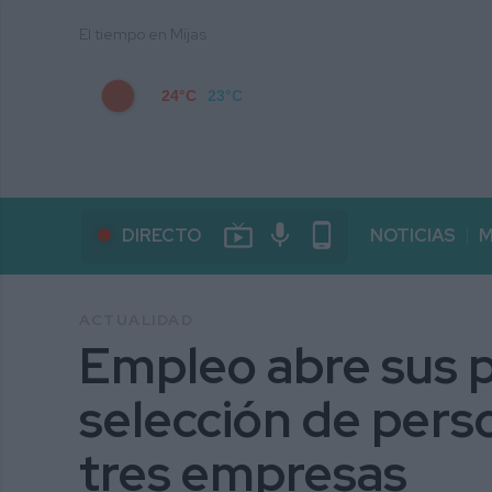
El tiempo en Mijas
24°C
23°C
live_tv
mic
phone_android
DIRECTO
NOTICIAS
M
ACTUALIDAD
Empleo abre sus p
selección de pers
tres empresas