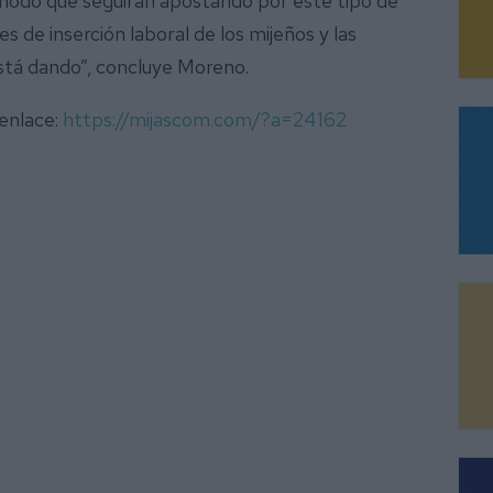
 modo que seguirán apostando por este tipo de
es de inserción laboral de los mijeños y las
stá dando”, concluye Moreno.
 enlace:
https://mijascom.com/?a=24162