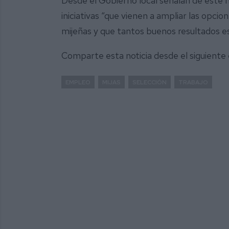
Desde el Gobierno local señalan de este
iniciativas “que vienen a ampliar las opcion
mijeñas y que tantos buenos resultados e
Comparte esta noticia desde el siguiente
EMPLEO
MIJAS
SELECCIÓN
TRABAJO