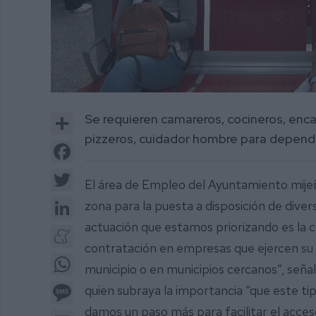
0
of
Share
Se requieren camareros, cocineros, enc
1
minute,
pizzeros, cuidador hombre para depend
50
Facebook
seconds
Volume
0%
Twitter
El área de Empleo del Ayuntamiento mije
LinkedIn
zona para la puesta a disposición de diver
actuación que estamos priorizando es la 
Meneame
contratación en empresas que ejercen su a
WhatsApp
municipio o en municipios cercanos”, seña
Message
quien subraya la importancia “que este tip
damos un paso más para facilitar el acceso
Email