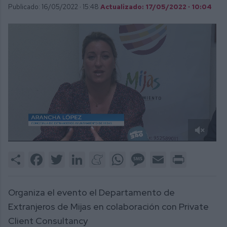
Publicado: 16/05/2022 ·
15:48
Actualizado: 17/05/2022 · 10:04
0
of
Share
Facebook
Twitter
LinkedIn
Meneame
WhatsApp
Message
Email
Print
55
seconds
Organiza el evento el Departamento de
Extranjeros de Mijas en colaboración con Private
Client Consultancy