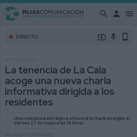
search
person
menu
live_tv
mic
phone_android
DIRECTO
ACTUALIDAD
La tenencia de La Cala
acoge una nueva charla
informativa dirigida a los
residentes
Una consultora extranjera ofrecerá la charla en inglés el
viernes 27 de mayo a las 16 horas
MICAELA FERNÁNDEZ