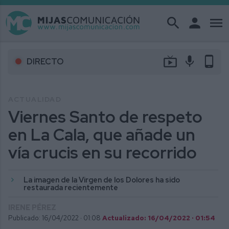
search
person
menu
live_tv
mic
phone_android
DIRECTO
ACTUALIDAD
Viernes Santo de respeto
en La Cala, que añade un
vía crucis en su recorrido
La imagen de la Virgen de los Dolores ha sido
restaurada recientemente
IRENE PÉREZ
Publicado: 16/04/2022 ·
01:08
Actualizado: 16/04/2022 · 01:54