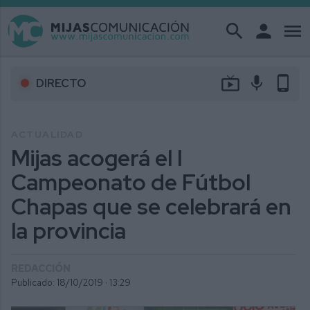
search
person
menu
live_tv
mic
phone_android
DIRECTO
ACTUALIDAD
Mijas acogerá el I
Campeonato de Fútbol
Chapas que se celebrará en
la provincia
REDACCIÓN
Publicado: 18/10/2019 ·
13:29