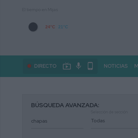
El tiempo en Mijas
24°C
21°C
live_tv
mic
phone_android
DIRECTO
NOTICIAS
M
BÚSQUEDA AVANZADA:
Selección de sección