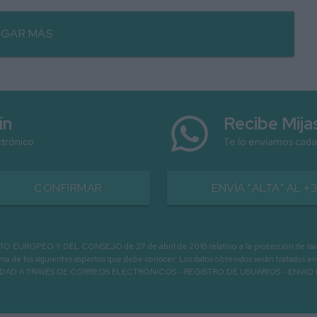
GAR MÁS
ín
Recibe Mij
ctrónico
Te lo enviamos cada
CONFIRMAR
ENVÍA "ALTA" AL +
PEO Y DEL CONSEJO de 27 de abril de 2016 relativo a la protección de las person
informa de los siguientes aspectos que debe conocer: Los datos obtenidos serán tratad
N LA ENTIDAD A TRAVÉS DE CORREOS ELECTRÓNICOS - REGISTRO DE USUARIOS -