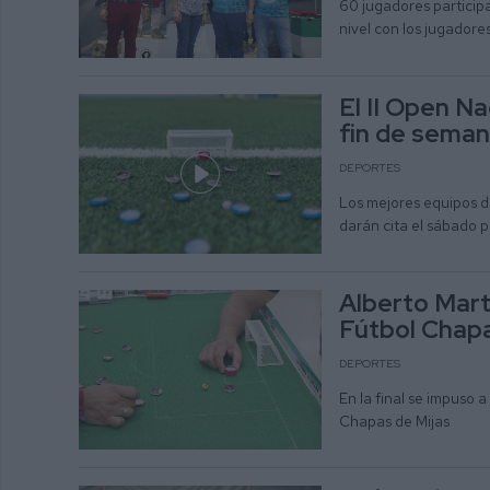
60 jugadores particip
nivel con los jugador
El II Open N
fin de seman
DEPORTES
Los mejores equipos d
darán cita el sábado pa
Alberto Mart
Fútbol Chapa
DEPORTES
En la final se impuso 
Chapas de Mijas