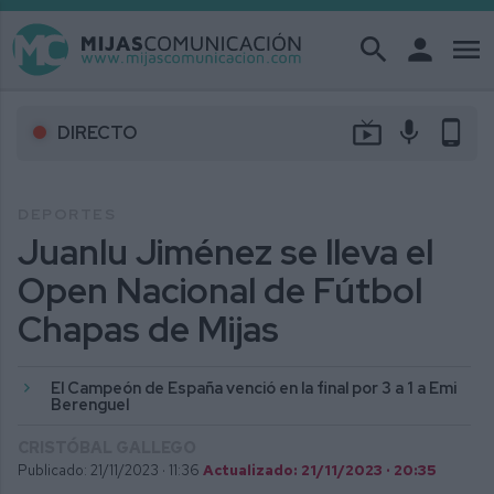
search
person
menu
live_tv
mic
phone_android
DIRECTO
DEPORTES
Juanlu Jiménez se lleva el
Open Nacional de Fútbol
Chapas de Mijas
El Campeón de España venció en la final por 3 a 1 a Emi
Berenguel
CRISTÓBAL GALLEGO
Publicado: 21/11/2023 ·
11:36
Actualizado: 21/11/2023 · 20:35