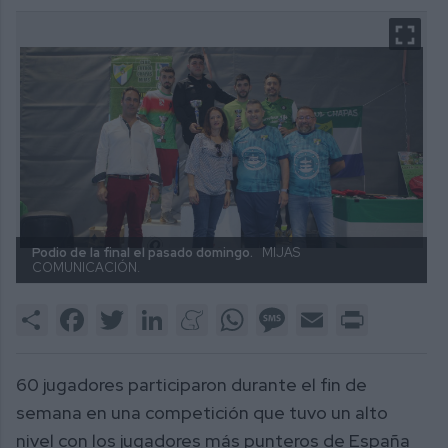
Podio de la final el pasado domingo.
MIJAS
COMUNICACIÓN.
Share
Facebook
Twitter
LinkedIn
Meneame
WhatsApp
Message
Email
Print
60 jugadores participaron durante el fin de
semana en una competición que tuvo un alto
nivel con los jugadores más punteros de España