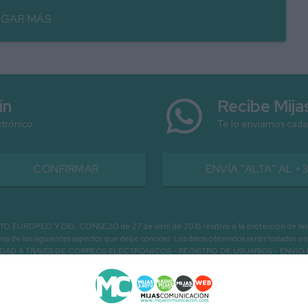
GAR MÁS
ín
Recibe Mij
ctrónico
Te lo enviamos cada
CONFIRMAR
ENVÍA "ALTA" AL +
PEO Y DEL CONSEJO de 27 de abril de 2016 relativo a la protección de las person
informa de los siguientes aspectos que debe conocer: Los datos obtenidos serán tratad
N LA ENTIDAD A TRAVÉS DE CORREOS ELECTRÓNICOS - REGISTRO DE USUARIOS -