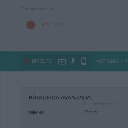
El tiempo en Mijas
30°C
25°C
live_tv
mic
phone_android
DIRECTO
NOTICIAS
M
BÚSQUEDA AVANZADA:
Selección de sección