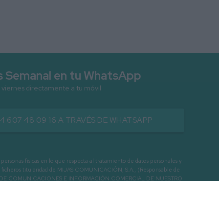
as Semanal en tu WhatsApp
 viernes directamente a tu móvil
34 607 48 09 16 A TRAVÉS DE WHATSAPP
as físicas en lo que respecta al tratamiento de datos personales y
os en ficheros titularidad de MIJAS COMUNICACIÓN, S.A., (Responsable de
 ENVIO DE COMUNICACIONES E INFORMACIÓN COMERCIAL DE NUESTRO