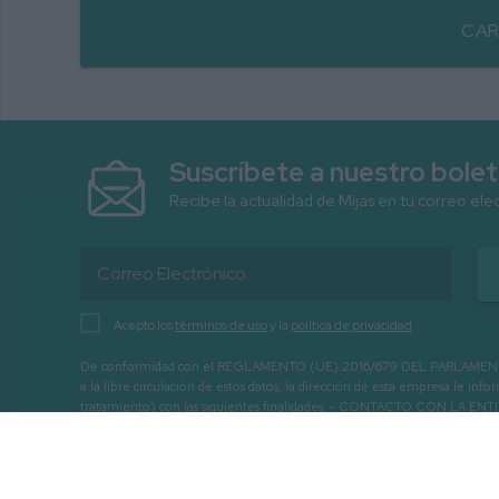
CAR
Suscríbete a nuestro bolet
Recibe la actualidad de Mijas en tu correo ele
Acepto los
términos de uso
y la
política de privacidad
De conformidad con el REGLAMENTO (UE) 2016/679 DEL PARLAMENTO EURO
a la libre circulación de estos datos, la dirección de esta empresa le 
tratamiento) con las siguientes finalidades: - CONTACTO CO
INTERÉS.