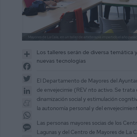
Mayores de La Cala, en un taller de arteterapia impartido el año pasad
Share
Los talleres serán de diversa temática y 
nuevas tecnologías
Facebook
Twitter
El Departamento de Mayores del Ayuntami
LinkedIn
de envejecimie (REV nto activo. Se trata d
dinamización social y estimulación cognit
Meneame
la autonomía personal y del envejecimient
WhatsApp
Las personas mayores socias de los Centro
Message
Lagunas y del Centro de Mayores de La Ca