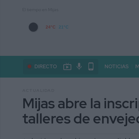
El tiempo en Mijas
24°C
21°C
live_tv
mic
phone_android
DIRECTO
NOTICIAS
M
ACTUALIDAD
Mijas abre la inscr
talleres de enveje