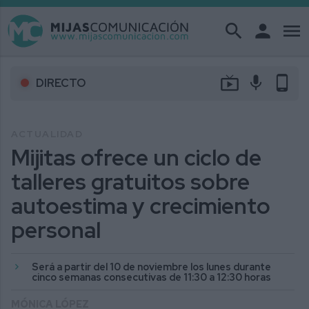
search
person
menu
live_tv
mic
phone_android
DIRECTO
ACTUALIDAD
Mijitas ofrece un ciclo de
talleres gratuitos sobre
autoestima y crecimiento
personal
Será a partir del 10 de noviembre los lunes durante
cinco semanas consecutivas de 11:30 a 12:30 horas
MÓNICA LÓPEZ